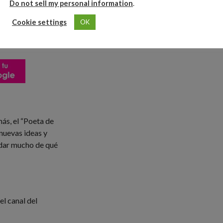
Do not sell my personal information
.
Cookie settings
OK
más, el “Poeta de
nuevas ideas y
 dar mucho de qué
l canal del