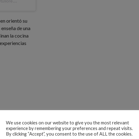
A post shared by TULIO Recomienda (@tuliorecomienda)
ien orientó su
a enseña de una
nan la cocina
 experiencias
We use cookies on our website to give you the most relevant
experience by remembering your preferences and repeat visits.
By clicking “Accept”, you consent to the use of ALL the cookies.