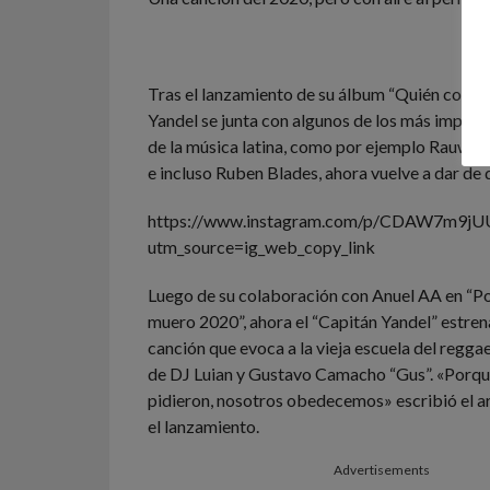
Tras el lanzamiento de su álbum “Quién contra
Yandel se junta con algunos de los más impor
de la música latina, como por ejemplo Rauw Al
e incluso Ruben Blades, ahora vuelve a dar de 
https://www.instagram.com/p/CDAW7m9jU
utm_source=ig_web_copy_link
Luego de su colaboración con Anuel AA en “P
muero 2020”, ahora el “Capitán Yandel” estrena
canción que evoca a la vieja escuela del regga
de DJ Luian y Gustavo Camacho “Gus”. «Porqu
pidieron, nosotros obedecemos» escribió el a
el lanzamiento.
Advertisements