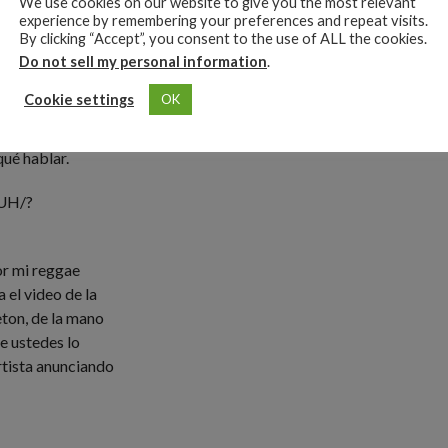
We use cookies on our website to give you the most relevant
experience by remembering your preferences and repeat visits.
By clicking “Accept”, you consent to the use of ALL the cookies.
Do not sell my personal information
.
 mí 2”, en donde
Cookie settings
OK
tantes exponentes
ejandro, Jablavin
qué hablar.
UH/?
or mi reggae
 el video de la
eton, de la mano
e ustedes lo
rtista anunciando