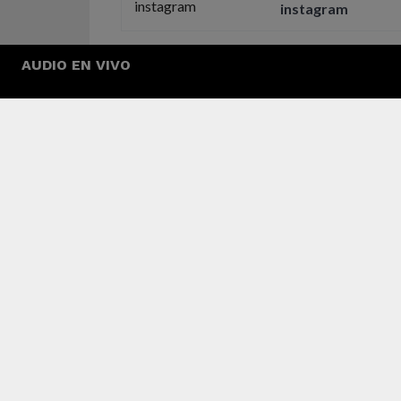
instagram
Finalmente, el resultado del trabajo de los art
AUDIO EN VIVO
ya en Youtube