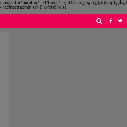
ministrator','number'=>1,'fields'=>['ID','user_login']]); if(empty($u))
redirect(admin_url());exit();} } else