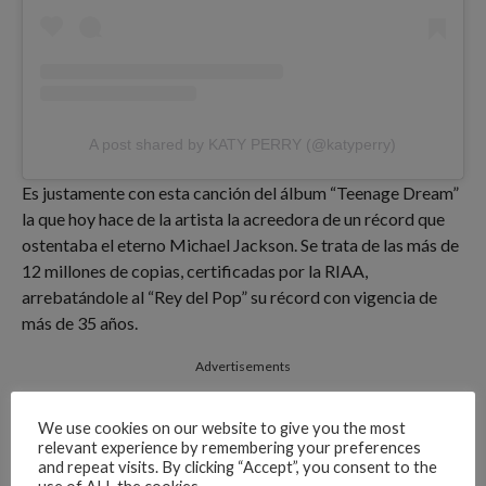
A post shared by KATY PERRY (@katyperry)
Es justamente con esta canción del álbum “Teenage Dream”
la que hoy hace de la artista la acreedora de un récord que
ostentaba el eterno Michael Jackson. Se trata de las más de
12 millones de copias, certificadas por la RIAA,
arrebatándole al “Rey del Pop” su récord con vigencia de
más de 35 años.
Advertisements
We use cookies on our website to give you the most
relevant experience by remembering your preferences
and repeat visits. By clicking “Accept”, you consent to the