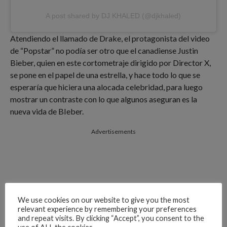
A post shared by DJ KHALED (@djkhaled)
Atendiendo el llamado de Drake, el protagonista del video
de “Popstar” no podía ser otro que el canadiense Justin
Bieber, quien en este cortometraje dirigido por Director X,
se pone en el papel de una estrella, y hace todo lo que se
esperaría que hiciera una alocada celebridad, para luego
mostrar un contraste con lo que algunos aseguran es la
nueva vida de BIeber.
Advertisements
We use cookies on our website to give you the most
relevant experience by remembering your preferences
and repeat visits. By clicking “Accept”, you consent to the