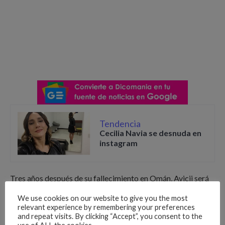
Tendencia
Cecilia Navia se desnuda en
instagram
Tres años después de su fallecimiento en Omán, Avicii será
reconocido de manera oficial por su ciudad de origen.
We use cookies on our website to give you the most
Estocolmo que ha decidido nombrar a uno de los pabellones
relevant experience by remembering your preferences
más populares de la ciudad con el nombre del popular dj, El
and repeat visits. By clicking “Accept”, you consent to the