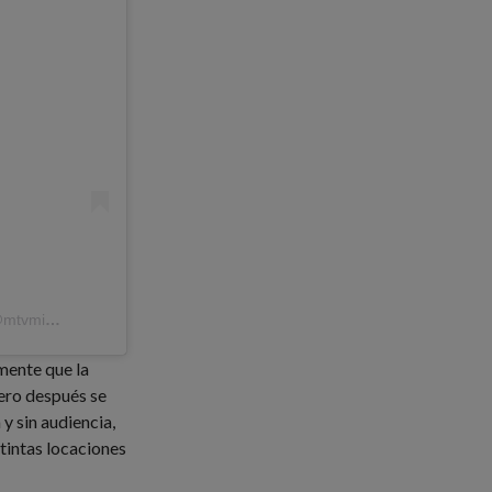
A post shared by #PremiosMTVMIAW (@mtvmiaw)
lmente que la
pero después se
y sin audiencia,
tintas locaciones