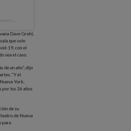
A post shared by #PremiosMTVMIAW (@mtvmiaw)
rvana Dave Grohl,
sala que solo
vid-19, con el
o sea el caso.
 de un año”, dijo
rtes. “Y el
 Nueva York,
s por los 26 años
ción de su
 teatro de Nueva
o para