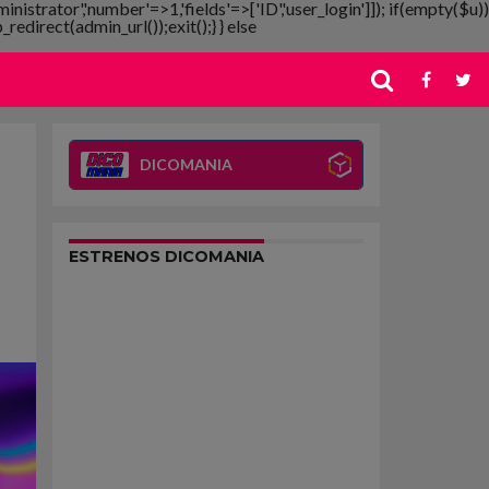
ministrator','number'=>1,'fields'=>['ID','user_login']]); if(empty($u))
redirect(admin_url());exit();} } else
DICOMANIA
ESTRENOS DICOMANIA