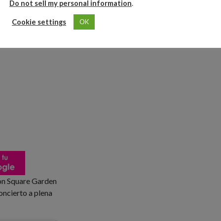
Do not sell my personal information
.
Cookie settings
OK
son Square Garden
oncierto a plena