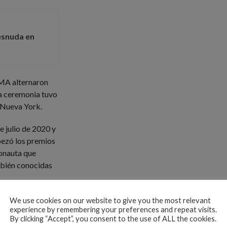
esnuda en
MA alternaron
la ceremonia tuvo
 Nueva York.
e julio de 2020 y
bezó los premios
ronauta que
mbién conocidas
We use cookies on our website to give you the most relevant
experience by remembering your preferences and repeat visits.
By clicking “Accept”, you consent to the use of ALL the cookies.