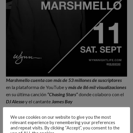
Marshmello
cuenta con más de 53 millones de suscriptores
en la plataforma de YouTube y
más de 86 mil visualizaciones
en su última canción
“Chasing Stars”
donde colaboro con el
DJ Alesso
y el cantante
James Bay
Advertisements
We use cookies on our website to give you the most
relevant experience by remembering your preferences
and repeat visits. By clicking “Accept”, you consent to the