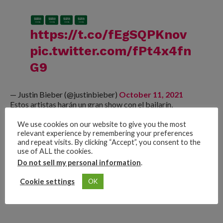
https://t.co/fEgSQPKnov
pic.twitter.com/fPt4x4fn
G9
— Justin Bieber (@justinbieber)
October 11, 2021
Estos artistas harán un gran show con el bailarín,
compositor y cantante
Jason Derulo
en el
escenario principal
We use cookies on our website to give you the most
de la
Fanzone del circuito Jeddah Corniche
.
relevant experience by remembering your preferences
and repeat visits. By clicking “Accept”, you consent to the
Advertisements
use of ALL the cookies.
Do not sell my personal information
.
Cookie settings
OK