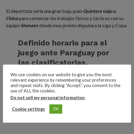
El deportista sería una gran baja, pues
Quintero viajo a
China
para comenzar los trabajos físicos y tácticos con su
equipo
Shenzen
donde muy pronto disputara la Liga y Copa.
Definido horario para el
juego ante Paraguay por
las clasificatorias.
We use cookies on our website to give you the most
relevant experience by remembering your preferences
and repeat visits. By clicking “Accept”, you consent to the
https://t.co/Tm0zCcZ46U
use of ALL the cookies.
Do not sell my personal information
.
#VamosColombia
pic.twitter.com/hyxVKc3
Cookie settings
OK
mfa