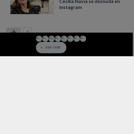
Cecilia Navia se desnuda en
instagram
0