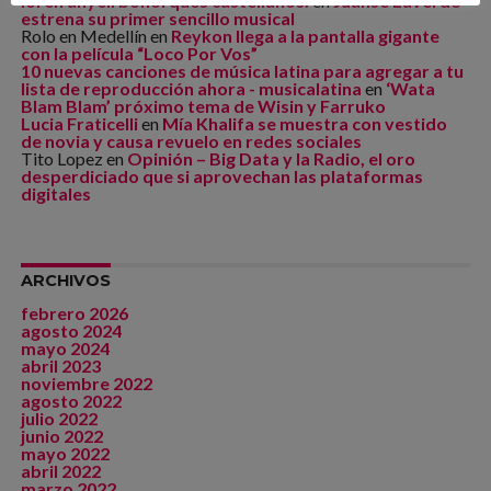
loren anyeli bohorques castellanos.
en
Juanse Laverde
estrena su primer sencillo musical
Rolo en Medellín
en
Reykon llega a la pantalla gigante
con la película “Loco Por Vos”
10 nuevas canciones de música latina para agregar a tu
lista de reproducción ahora - musicalatina
en
‘Wata
Blam Blam’ próximo tema de Wisin y Farruko
Lucia Fraticelli
en
Mía Khalifa se muestra con vestido
de novia y causa revuelo en redes sociales
Tito Lopez
en
Opinión – Big Data y la Radio, el oro
desperdiciado que si aprovechan las plataformas
digitales
ARCHIVOS
febrero 2026
agosto 2024
mayo 2024
abril 2023
noviembre 2022
agosto 2022
julio 2022
junio 2022
mayo 2022
abril 2022
marzo 2022