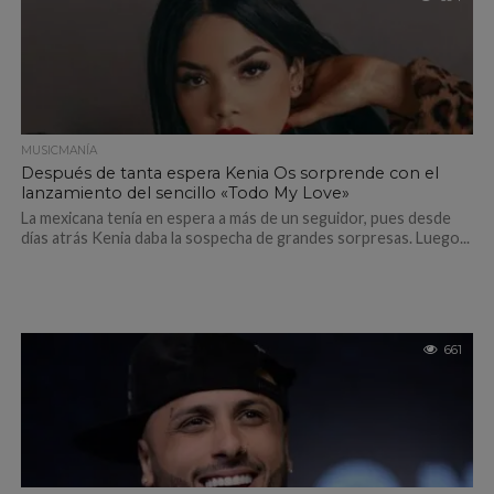
MUSICMANÍA
Después de tanta espera Kenia Os sorprende con el
lanzamiento del sencillo «Todo My Love»
La mexicana tenía en espera a más de un seguidor, pues desde
días atrás Kenia daba la sospecha de grandes sorpresas. Luego...
661