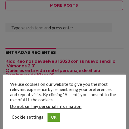
MORE POSTS
ENTRADAS RECIENTES
Kidd Keo nos devuelve al 2020 con su nuevo sencillo
‘Vámonos 2.0’
Quién es en la vida real el personaje de Shaio
Dominguez de Klass 95
PJ Sin Suela y Goyo presentan «Hasta El Día De Mi
Muerte» un regalo para el día de la madre
We use cookies on our website to give you the most
¿Qué es mejor la lotería online o la lotería tradicional?
relevant experience by remembering your preferences
La reactivación de los conciertos en
and repeat visits. By clicking “Accept”, you consent to the
Colombia, post pandemia
use of ALL the cookies.
Do not sell my personal information
.
Cookie settings
OK
COMENTARIOS RECIENTES