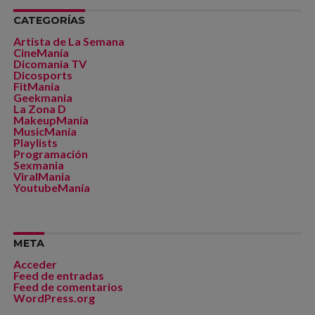
CATEGORÍAS
Artista de La Semana
CineManía
Dicomania TV
Dicosports
FitMania
Geekmania
La Zona D
MakeupManía
MusicManía
Playlists
Programación
Sexmania
ViralMania
YoutubeManía
META
Acceder
Feed de entradas
Feed de comentarios
WordPress.org