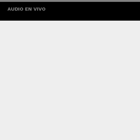
AUDIO EN VIVO
Tendencia
“Abecedario del 