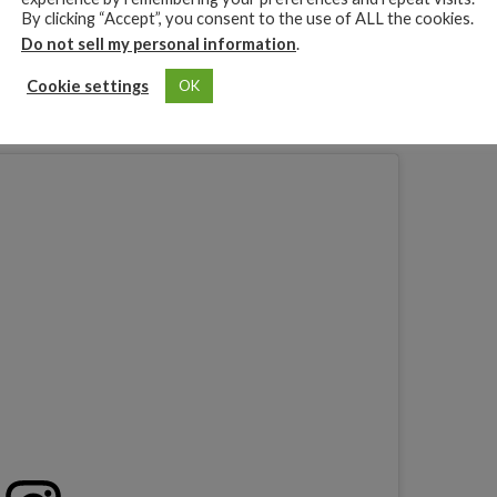
COMMENTS
By clicking “Accept”, you consent to the use of ALL the cookies.
zamiento de la canción «La mitad» por fin llego el gran día y
Do not sell my personal information
.
ran canción; ya cuenta con casi 500.000 mil visitas y se
Cookie settings
OK
cias en Colombia, #9 en Perú, #16 Bolivia, #17ecuador,