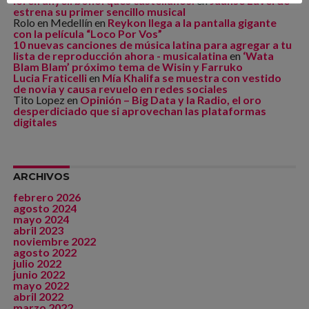
loren anyeli bohorques castellanos.
en
Juanse Laverde
estrena su primer sencillo musical
Rolo en Medellín
en
Reykon llega a la pantalla gigante
con la película “Loco Por Vos”
10 nuevas canciones de música latina para agregar a tu
lista de reproducción ahora - musicalatina
en
‘Wata
Blam Blam’ próximo tema de Wisin y Farruko
Lucia Fraticelli
en
Mía Khalifa se muestra con vestido
de novia y causa revuelo en redes sociales
Tito Lopez
en
Opinión – Big Data y la Radio, el oro
desperdiciado que si aprovechan las plataformas
digitales
ARCHIVOS
febrero 2026
agosto 2024
mayo 2024
abril 2023
noviembre 2022
agosto 2022
julio 2022
junio 2022
mayo 2022
abril 2022
marzo 2022