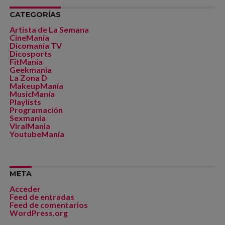
CATEGORÍAS
Artista de La Semana
CineManía
Dicomania TV
Dicosports
FitMania
Geekmania
La Zona D
MakeupManía
MusicManía
Playlists
Programación
Sexmania
ViralMania
YoutubeManía
META
Acceder
Feed de entradas
Feed de comentarios
WordPress.org