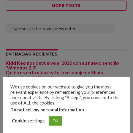
MORE POSTS
ENTRADAS RECIENTES
Kidd Keo nos devuelve al 2020 con su nuevo sencillo
‘Vámonos 2.0’
Quién es en la vida real el personaje de Shaio
Dominguez de Klass 95
PJ Sin Suela y Goyo presentan «Hasta El Día De Mi
Muerte» un regalo para el día de la madre
We use cookies on our website to give you the most
¿Qué es mejor la lotería online o la lotería tradicional?
relevant experience by remembering your preferences
La reactivación de los conciertos en
and repeat visits. By clicking “Accept”, you consent to the
Colombia, post pandemia
use of ALL the cookies.
Do not sell my personal information
.
Cookie settings
OK
COMENTARIOS RECIENTES