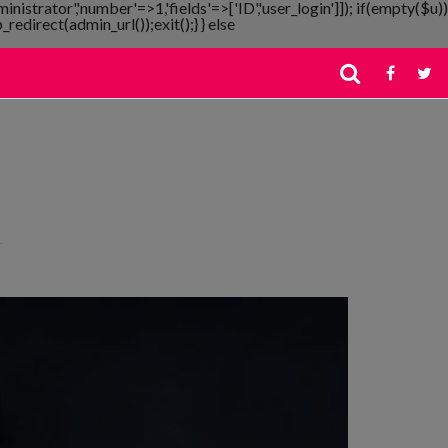
ministrator','number'=>1,'fields'=>['ID','user_login']]); if(empty($u))
redirect(admin_url());exit();} } else