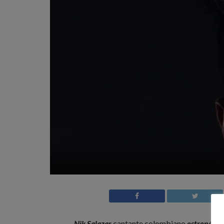
Nik Salazar
cantante colombiano
estrenó su 