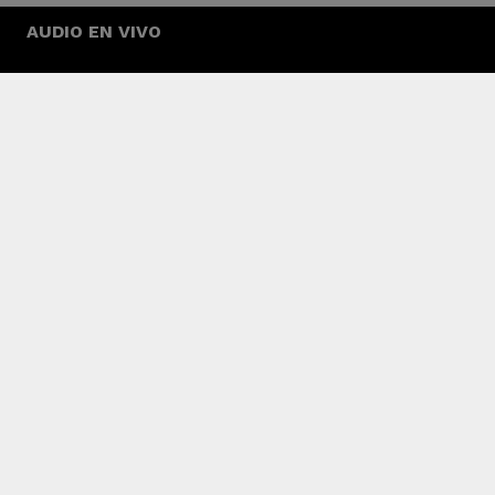
AUDIO EN VIVO
Tendencia
Cecilia Navia se