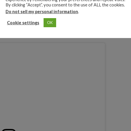
By clicking “Accept”, you consent to the use of ALL the cookies.
ecial de su colega
Luisa Rey
.
Do not sell my personal information
.
, tema musical que
refleja perfectamente su esencia
mezclando
Cookie settings
OK
cional contando
los momentos difíciles por los que pasa el
adelante ante las adversidades.