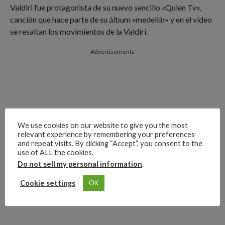
Valdiri fue protagonista de su nuevo sencillo «Quien Tv»,
canción que hace parte de su álbum «medellín» y en el vídeo
se resaltan los movimientos de la Valdiri.
Advertisements
We use cookies on our website to give you the most
relevant experience by remembering your preferences
and repeat visits. By clicking “Accept”, you consent to the
use of ALL the cookies.
Do not sell my personal information
.
Cookie settings
OK