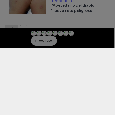
Tendencia
“Abecedario del diablo
“nuevo reto peligroso
0