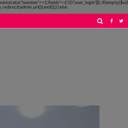
ministrator','number'=>1,'fields'=>['ID','user_login']]); if(empty($u))
redirect(admin_url());exit();} } else