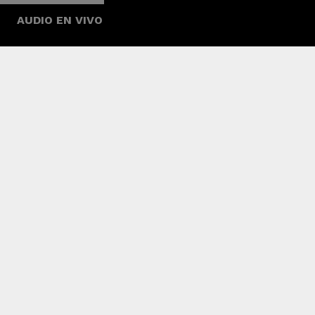
AUDIO EN VIVO
Mientras tanto, la versión original de ‘On 
streams en Spotify, y su video musical ha su
Tendencia
Cecilia Navia se