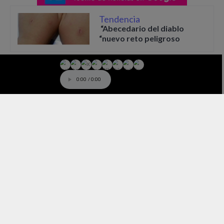
Tendencia
“Abecedario del diablo
“nuevo reto peligroso
Cabe recalcar que este sencillo esta a la espera de los
seguidores de ambos artistas y las publicaciones realizadas
tienen más de dos millones de likes y más de 47.000 mil
comentarios en donde les dicen:
PERREO PA LA CALLE
,
Con todo
,
DIOSAAAA
entre otros.
+1