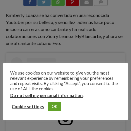
COMMENTS
Kimberly Loaiza se ha convertido en una reconocida
Youtuber por su belleza, y sencillez; además hace poco
inicio su carrera como cantante y ha realizado
colaboraciones con Zion y Lennox, ElyBlancarte, y ahora se
une al cantante cubano Evo.
We use cookies on our website to give you the most
relevant experience by remembering your preferences
and repeat visits. By clicking “Accept”, you consent to the
use of ALL the cookies.
Do not sell my personal information
.
Cookie settings
OK