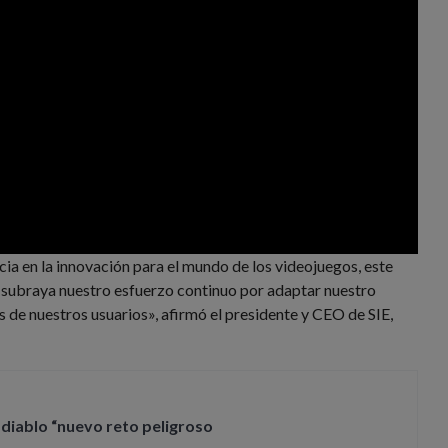
a en la innovación para el mundo de los videojuegos, este
 subraya nuestro esfuerzo continuo por adaptar nuestro
s de nuestros usuarios», afirmó el presidente y CEO de SIE,
diablo “nuevo reto peligroso