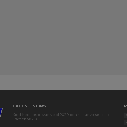
LATEST NEWS
P
Kidd Keo nos devuelve al 2020 con su nuevo sencillo
‘Vámonos 2.0’