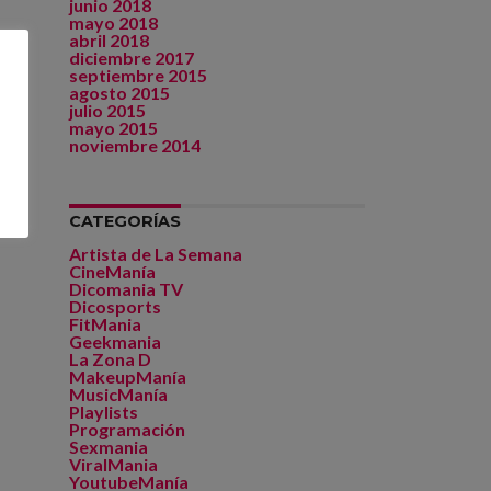
junio 2018
mayo 2018
abril 2018
diciembre 2017
septiembre 2015
agosto 2015
julio 2015
mayo 2015
noviembre 2014
CATEGORÍAS
Artista de La Semana
CineManía
Dicomania TV
Dicosports
FitMania
Geekmania
La Zona D
MakeupManía
MusicManía
Playlists
Programación
Sexmania
ViralMania
YoutubeManía