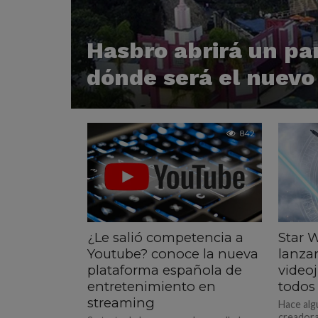
Hasbro abrirá un pa
dónde será el nuevo
842
¿Le salió competencia a
Star 
Youtube? conoce la nueva
lanza
plataforma española de
video
entretenimiento en
todos 
streaming
Hace alg
creadora