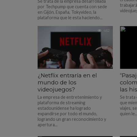
Se trata de la empresa desarrollada
trabajar
por Techpump que cuenta con sede
videojue
en Gijón, España, Tokyvideo, la
plataforma que le esta haciendo...
462
¿Netflix entraría en el
“Pasaj
mundo de los
colom
videojuegos?
las hi
La empresa de entretenimiento y
Se trata 
plataforma de streaming
que mien
estadounidense ha logrado
viajes, 
expandirse por todo el mundo,
quien le..
logrando un gran reconocimiento y
apertura...