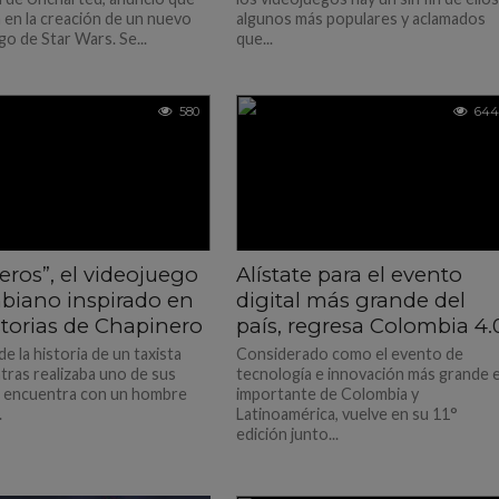
á en la creación de un nuevo
algunos más populares y aclamados
go de Star Wars. Se...
que...
580
644
eros”, el videojuego
Alístate para el evento
biano inspirado en
digital más grande del
storias de Chapinero
país, regresa Colombia 4.
de la historia de un taxista
Considerado como el evento de
tras realizaba uno de sus
tecnología e innovación más grande 
se encuentra con un hombre
importante de Colombia y
.
Latinoamérica, vuelve en su 11°
edición junto...