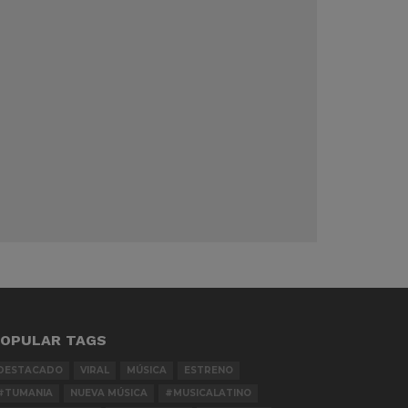
OPULAR TAGS
DESTACADO
VIRAL
MÚSICA
ESTRENO
#TUMANIA
NUEVA MÚSICA
#MUSICALATINO