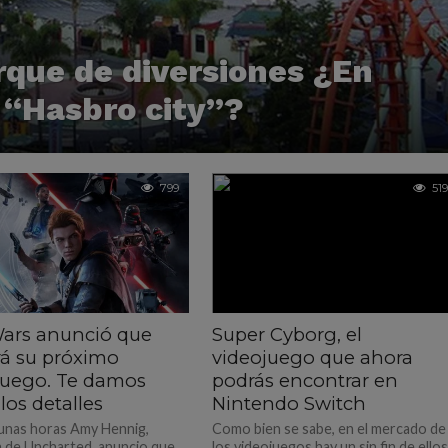
rque de diversiones ¿En
 “Hasbro city”?
799
519
Wars anunció que
Super Cyborg, el
rá su próximo
videojuego que ahora
juego. Te damos
podrás encontrar en
los detalles
Nintendo Switch
unas horas Amy Hennig,
Como bien se sabe, en el mercado de
 de Uncharted, anuncio que
los videojuegos hay un sin fin de ellos