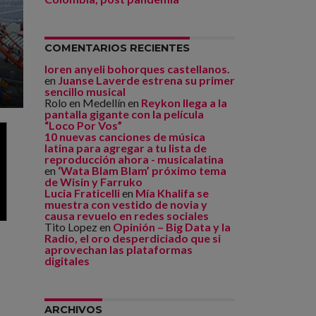
COMENTARIOS RECIENTES
loren anyeli bohorques castellanos.
en
Juanse Laverde estrena su primer
sencillo musical
Rolo en Medellín
en
Reykon llega a la
pantalla gigante con la película
“Loco Por Vos”
10 nuevas canciones de música
latina para agregar a tu lista de
reproducción ahora - musicalatina
en
‘Wata Blam Blam’ próximo tema
de Wisin y Farruko
Lucia Fraticelli
en
Mía Khalifa se
muestra con vestido de novia y
causa revuelo en redes sociales
Tito Lopez
en
Opinión – Big Data y la
Radio, el oro desperdiciado que si
aprovechan las plataformas
digitales
ARCHIVOS
,