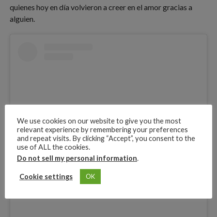
quienes hoy en día volvieron a creer en el amor gracias a
alguien.
We use cookies on our website to give you the most
relevant experience by remembering your preferences
and repeat visits. By clicking “Accept”, you consent to the
use of ALL the cookies.
Do not sell my personal information
.
View this post on Instagram
Cookie settings
OK