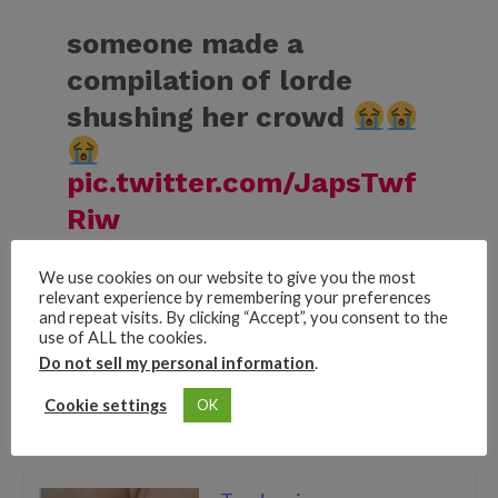
someone made a
compilation of lorde
shushing her crowd
pic.twitter.com/JapsTwf
Riw
We use cookies on our website to give you the most
— KULONSITE (@KULONSITE)
April 17, 2022
relevant experience by remembering your preferences
Sus fans ya han mostrado su inconformidad por el gesto de
and repeat visits. By clicking “Accept”, you consent to the
la cantante, puesto que no ha sido solo una vez, en la
use of ALL the cookies.
mayoria de los conciertos que ella brinda, siempre que el
Do not sell my personal information
.
publico desea seguirla y cantar con ella, Lorde se muestra
Cookie settings
OK
molesta y opta por callarlos e interpretar ella sola las
canciones.