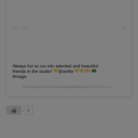
Always fun to run into talented and beautiful
friends in the studio!
@anitta
!
#magic
Una publicación compartida por
Madonna
(@madonna)
0