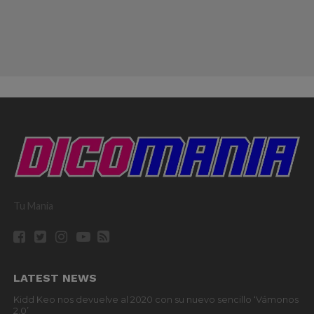
Tu Mania
LATEST NEWS
Kidd Keo nos devuelve al 2020 con su nuevo sencillo ‘Vámonos
2.0’