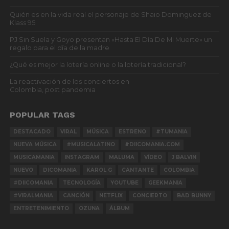
Quién es en la vida real el personaje de Shaio Dominguez de
Klass 95
PJ Sin Suela y Goyo presentan «Hasta El Día De Mi Muerte» un
regalo para el día de la madre
¿Qué es mejor la lotería online o la lotería tradicional?
La reactivación de los conciertos en
Colombia, post pandemia
POPULAR TAGS
DESTACADO
VIRAL
MÚSICA
ESTRENO
#TUMANIA
NUEVA MÚSICA
#MUSICALATINO
#DIICOMANIA.COM
MUSICAMANIA
INSTAGRAM
MALUMA
VÍDEO
J BALVIN
NUEVO
DICOMANIA
KAROL G
CANTANTE
COLOMBIA
#DIICOMANIA
TECNOLOGÍA
YOUTUBE
GEEKMANIA
#VIRALMANIA
CANCIÓN
NETFLIX
CONCIERTO
BAD BUNNY
ENTRETENIMIENTO
OZUNA
ÁLBUM