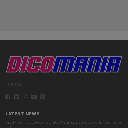
Tu Mania
LATEST NEWS
Kidd Keo nos devuelve al 2020 con su nuevo sencillo ‘Vámonos
2.0’