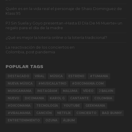
Quién es en la vida real el personaje de Shaio Dominguez de
Klass 95
PJ Sin Suela y Goyo presentan «Hasta El Día De Mi Muerte» un
regalo para el día de la madre
¿Qué es mejor la lotería online o la lotería tradicional?
La reactivación de los conciertos en
Colombia, post pandemia
POPULAR TAGS
DESTACADO
VIRAL
MÚSICA
ESTRENO
#TUMANIA
NUEVA MÚSICA
#MUSICALATINO
#DIICOMANIA.COM
MUSICAMANIA
INSTAGRAM
MALUMA
VÍDEO
J BALVIN
NUEVO
DICOMANIA
KAROL G
CANTANTE
COLOMBIA
#DIICOMANIA
TECNOLOGÍA
YOUTUBE
GEEKMANIA
#VIRALMANIA
CANCIÓN
NETFLIX
CONCIERTO
BAD BUNNY
ENTRETENIMIENTO
OZUNA
ÁLBUM