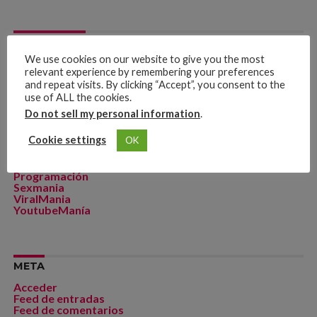
CATEGORÍAS
We use cookies on our website to give you the most
Artista de La Semana
relevant experience by remembering your preferences
CineManía
and repeat visits. By clicking “Accept”, you consent to the
Dicomania TV
Dicosports
use of ALL the cookies.
FitMania
Do not sell my personal information
.
Geekmania
La Zona D
Cookie settings
OK
MakeupManía
MusicManía
Playlists
Programación
Sexmania
ViralMania
YoutubeManía
META
Acceder
Feed de entradas
Feed de comentarios