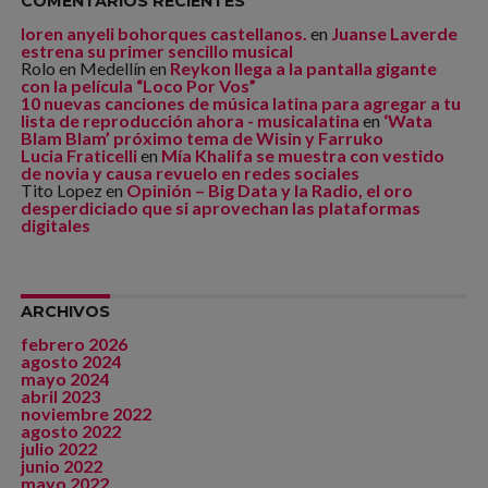
COMENTARIOS RECIENTES
loren anyeli bohorques castellanos.
en
Juanse Laverde
estrena su primer sencillo musical
Rolo en Medellín
en
Reykon llega a la pantalla gigante
con la película “Loco Por Vos”
10 nuevas canciones de música latina para agregar a tu
lista de reproducción ahora - musicalatina
en
‘Wata
Blam Blam’ próximo tema de Wisin y Farruko
Lucia Fraticelli
en
Mía Khalifa se muestra con vestido
de novia y causa revuelo en redes sociales
Tito Lopez
en
Opinión – Big Data y la Radio, el oro
desperdiciado que si aprovechan las plataformas
digitales
ARCHIVOS
febrero 2026
agosto 2024
mayo 2024
abril 2023
noviembre 2022
agosto 2022
julio 2022
junio 2022
mayo 2022