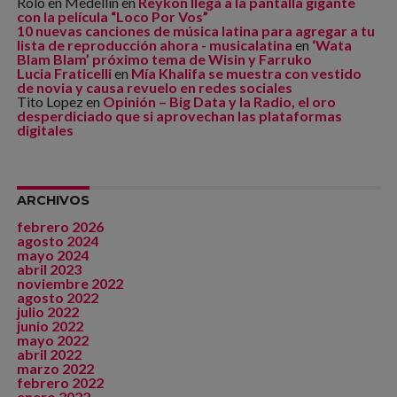
Rolo en Medellín
en
Reykon llega a la pantalla gigante
con la película “Loco Por Vos”
10 nuevas canciones de música latina para agregar a tu
lista de reproducción ahora - musicalatina
en
‘Wata
Blam Blam’ próximo tema de Wisin y Farruko
Lucia Fraticelli
en
Mía Khalifa se muestra con vestido
de novia y causa revuelo en redes sociales
Tito Lopez
en
Opinión – Big Data y la Radio, el oro
desperdiciado que si aprovechan las plataformas
digitales
ARCHIVOS
febrero 2026
agosto 2024
mayo 2024
abril 2023
noviembre 2022
agosto 2022
julio 2022
junio 2022
mayo 2022
abril 2022
marzo 2022
febrero 2022
enero 2022