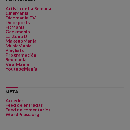
Artista de La Semana
CineManía
Dicomania TV
Dicosports
FitMania
Geekmania
La Zona D
MakeupManía
MusicManía
Playlists
Programación
Sexmania
ViralMania
YoutubeManía
META
Acceder
Feed de entradas
Feed de comentarios
WordPress.org