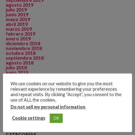
agosto 2019
julio 2019
junio 2019
mayo 2019
abril 2019
marzo 2019
febrero 2019
enero 2019
diciembre 2018
noviembre 2018
octubre 2018
septiembre 2018
agosto 2018
julio 2018
junio 2018
mayo 2018
abril 2018
We use cookies on our website to give you the most
diciembre 2017
relevant experience by remembering your preferences
septiembre 2015
and repeat visits. By clicking “Accept”, you consent to the
agosto 2015
use of ALL the cookies.
julio 2015
mayo 2015
Do not sell my personal information
.
noviembre 2014
Cookie settings
OK
CATEGORÍAS