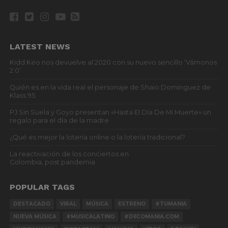
LATEST NEWS
Kidd Keo nos devuelve al 2020 con su nuevo sencillo ‘Vámonos
2.0’
Quién es en la vida real el personaje de Shaio Dominguez de
Klass 95
PJ Sin Suela y Goyo presentan «Hasta El Día De Mi Muerte» un
regalo para el día de la madre
¿Qué es mejor la lotería online o la lotería tradicional?
La reactivación de los conciertos en
Colombia, post pandemia
POPULAR TAGS
DESTACADO
VIRAL
MÚSICA
ESTRENO
#TUMANIA
NUEVA MÚSICA
#MUSICALATINO
#DIICOMANIA.COM