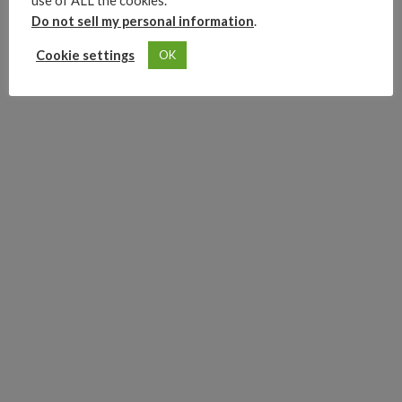
use of ALL the cookies.
Do not sell my personal information
.
Así que este año tampoco pasará.
Cookie settings
OK
0