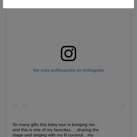
Ver esta publicación en Instagram
So many gifts this bday tour is bringing me…
and this is one of my favorites…. sharing the
stage and singing with my lil coconut…my