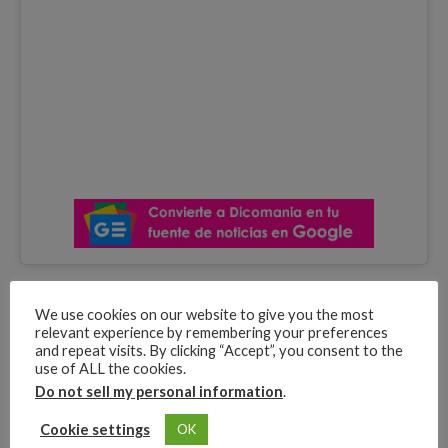
La hija de Marc Anthony, tiene un futuro prometedor, ya que
We use cookies on our website to give you the most
no solo heredo la belleza de su madre, tambien su hermosa
relevant experience by remembering your preferences
voz, Emme, ya habia mostrado su talento en concierto junto
and repeat visits. By clicking “Accept”, you consent to the
a Jlo.
use of ALL the cookies.
Do not sell my personal information
.
Cookie settings
OK