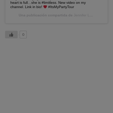
heart is full…she is #limitless. New video on my
channel. Link in bio!
#ItsMyPartyTour
Una publicación compartida de
Jennifer Lopez
(@jlo) e
0