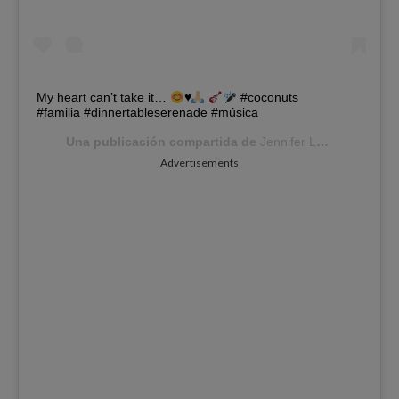
My heart can’t take it…
♥️
#coconuts
#familia #dinnertableserenade #música
Una publicación compartida de
Jennifer Lopez
(@jlo) e
Advertisements