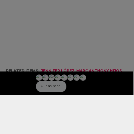
RELATED ITEMS:
JENNIFER LÓPEZ
,
MARC ANTHONY HIJOS
RECOMMENDED FOR YOU
Jennifer López sorprende con el
lanzamiento del remix de su canción
ON MY WAY