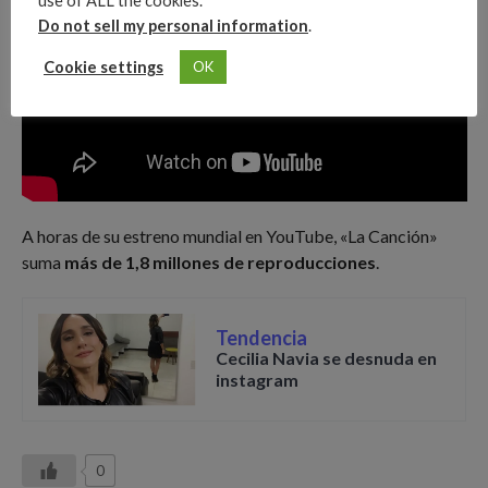
use of ALL the cookies.
Do not sell my personal information
.
Cookie settings
OK
A horas de su estreno mundial en YouTube, «La Canción»
suma
más de 1,8 millones de reproducciones
.
Tendencia
Cecilia Navia se desnuda en
instagram
0