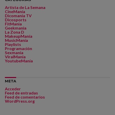
Artista de La Semana
CineManía
Dicomania TV
Dicosports
FitMania
Geekmania
La Zona D
MakeupManía
MusicManía
Playlists
Programación
Sexmania
ViralMania
YoutubeManía
META
Acceder
Feed de entradas
Feed de comentarios
WordPress.org