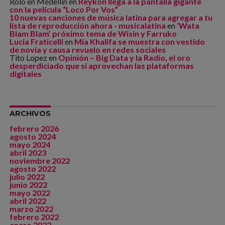
Rolo en Medellín
en
Reykon llega a la pantalla gigante
con la película “Loco Por Vos”
10 nuevas canciones de música latina para agregar a tu
lista de reproducción ahora - musicalatina
en
‘Wata
Blam Blam’ próximo tema de Wisin y Farruko
Lucia Fraticelli
en
Mía Khalifa se muestra con vestido
de novia y causa revuelo en redes sociales
Tito Lopez
en
Opinión – Big Data y la Radio, el oro
desperdiciado que si aprovechan las plataformas
digitales
ARCHIVOS
febrero 2026
agosto 2024
mayo 2024
abril 2023
noviembre 2022
agosto 2022
julio 2022
junio 2022
mayo 2022
abril 2022
marzo 2022
febrero 2022
enero 2022