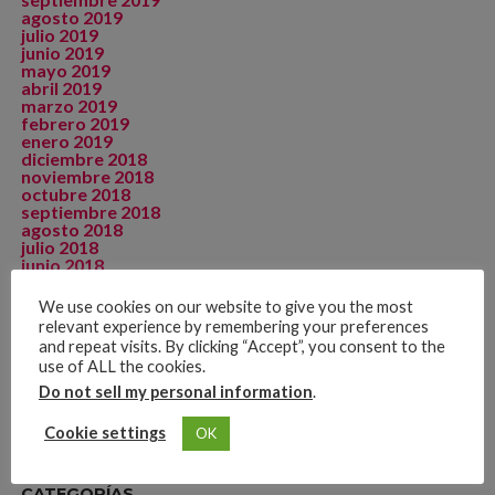
agosto 2019
julio 2019
junio 2019
mayo 2019
abril 2019
marzo 2019
febrero 2019
enero 2019
diciembre 2018
noviembre 2018
octubre 2018
septiembre 2018
agosto 2018
julio 2018
junio 2018
mayo 2018
abril 2018
We use cookies on our website to give you the most
diciembre 2017
relevant experience by remembering your preferences
septiembre 2015
and repeat visits. By clicking “Accept”, you consent to the
agosto 2015
use of ALL the cookies.
julio 2015
mayo 2015
Do not sell my personal information
.
noviembre 2014
Cookie settings
OK
CATEGORÍAS