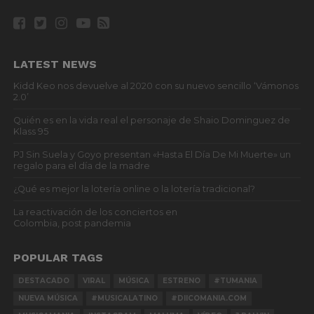
LATEST NEWS
Kidd Keo nos devuelve al 2020 con su nuevo sencillo ‘Vámonos
2.0’
Quién es en la vida real el personaje de Shaio Dominguez de
Klass 95
PJ Sin Suela y Goyo presentan «Hasta El Día De Mi Muerte» un
regalo para el día de la madre
¿Qué es mejor la lotería online o la lotería tradicional?
La reactivación de los conciertos en
Colombia, post pandemia
POPULAR TAGS
DESTACADO
VIRAL
MÚSICA
ESTRENO
#TUMANIA
NUEVA MÚSICA
#MUSICALATINO
#DIICOMANIA.COM