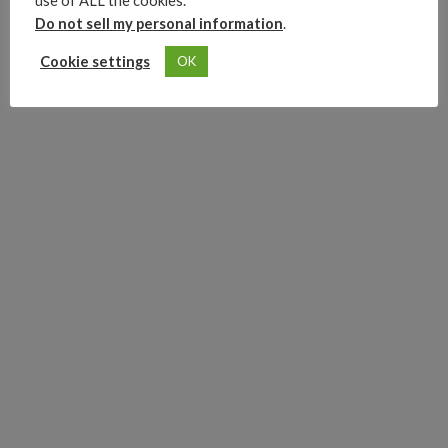
use of ALL the cookies.
“nuevo reto peligroso
Do not sell my personal information
.
Cookie settings
OK
0