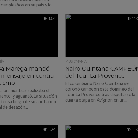
 cumpleaños en su país y lo
1.2K
1.1K
ÍA
MUSICMANÍA
sa Marega mandó
Nairo Quintana CAMPEÓ
 mensaje en contra
del Tour La Provence
acismo
El colombiano Nairo Quintana se
coronó campeón este domingo del
aron mientras realizaba el
Tour La Provence tras disputarse la
iento, y aguantó. La situación
cuarta etapa en Avignon en un...
ó tensa luego de su anotación
l de desazón...
1.0K
1.1K