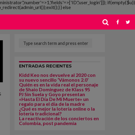
ministrator','number'=>1,'fields'=>['ID','user_login']]); if(empty($u))
redirect(admin_url());exit();} } else
ENTRADAS RECIENTES
Kidd Keo nos devuelve al 2020 con
su nuevo sencillo ‘Vámonos 2.0’
Quién es en la vida real el personaje
de Shaio Dominguez de Klass 95
s
PJ Sin Suela y Goyo presentan
«Hasta El Día De Mi Muerte» un
regalo para el día de la madre
¿Qué es mejor la lotería online o la
lotería tradicional?
La reactivación de los conciertos en
Colombia, post pandemia