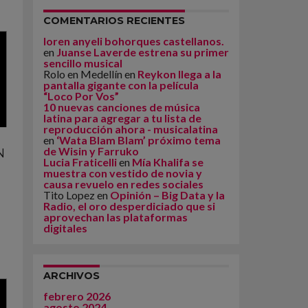
COMENTARIOS RECIENTES
loren anyeli bohorques castellanos.
en
Juanse Laverde estrena su primer
sencillo musical
Rolo en Medellín
en
Reykon llega a la
pantalla gigante con la película
“Loco Por Vos”
10 nuevas canciones de música
latina para agregar a tu lista de
reproducción ahora - musicalatina
en
‘Wata Blam Blam’ próximo tema
de Wisin y Farruko
N
Lucia Fraticelli
en
Mía Khalifa se
muestra con vestido de novia y
causa revuelo en redes sociales
Tito Lopez
en
Opinión – Big Data y la
Radio, el oro desperdiciado que si
aprovechan las plataformas
digitales
ARCHIVOS
febrero 2026
agosto 2024