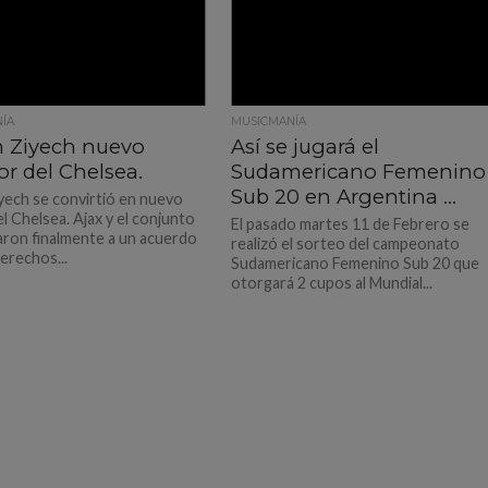
ÍA
MUSICMANÍA
 Ziyech nuevo
Así se jugará el
r del Chelsea.
Sudamericano Femenino
Sub 20 en Argentina …
yech se convirtió en nuevo
el Chelsea. Ajax y el conjunto
El pasado martes 11 de Febrero se
garon finalmente a un acuerdo
realizó el sorteo del campeonato
erechos...
Sudamericano Femenino Sub 20 que
otorgará 2 cupos al Mundial...