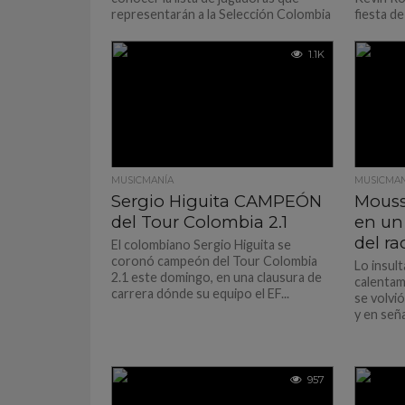
representarán a la Selección Colombia
fiesta de
en el Sudamericano Sub 20...
hará...
1.1K
MUSICMANÍA
MUSICMAN
Sergio Higuita CAMPEÓN
Mous
del Tour Colombia 2.1
en un
del r
El colombiano Sergio Higuita se
coronó campeón del Tour Colombia
Lo insult
2.1 este domingo, en una clausura de
calentam
carrera dónde su equipo el EF...
se volvi
y en seña
957