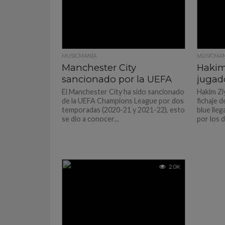
MUSICMANÍA
MUSICMAN
Manchester City
Hakim
sancionado por la UEFA
jugado
El Manchester City ha sido sancionado
Hakim Zi
de la UEFA Champions League por dos
fichaje d
temporadas (2020-21 y 2021-22), esto
blue lle
se dio a conocer...
por los d
2.0K