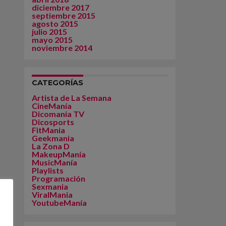
diciembre 2017
septiembre 2015
agosto 2015
julio 2015
mayo 2015
noviembre 2014
CATEGORÍAS
Artista de La Semana
CineManía
Dicomania TV
Dicosports
FitMania
Geekmania
La Zona D
MakeupManía
MusicManía
Playlists
Programación
Sexmania
ViralMania
YoutubeManía