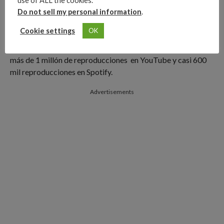
use of ALL the cookies.
Do not sell my personal information
.
Cookie settings
OK
NOBEAT, empezó su carrera musical de manera
independiente con el sencillo «Ontas», con el que alcanzó
más de 1 millón de reproducciones en YouTube y casi 600
mil reproducciones en Spotify.
Advertisements