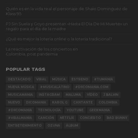
Quién es en la vida real el personaje de Shaio Dominguez de
Klass 95
PJ Sin Suela y Goyo presentan «Hasta El Día De Mi Muerte» un
regalo para el día de la madre
¿Qué es mejor la lotería online o la lotería tradicional?
La reactivación de los conciertos en
Colombia, post pandemia
POPULAR TAGS
DESTACADO
VIRAL
MÚSICA
ESTRENO
#TUMANIA
NUEVA MÚSICA
#MUSICALATINO
#DIICOMANIA.COM
MUSICAMANIA
INSTAGRAM
MALUMA
VÍDEO
J BALVIN
NUEVO
DICOMANIA
KAROL G
CANTANTE
COLOMBIA
#DIICOMANIA
TECNOLOGÍA
YOUTUBE
GEEKMANIA
#VIRALMANIA
CANCIÓN
NETFLIX
CONCIERTO
BAD BUNNY
ENTRETENIMIENTO
OZUNA
ÁLBUM