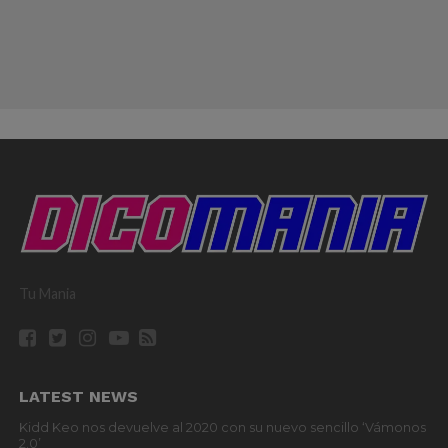
Tu Mania
LATEST NEWS
Kidd Keo nos devuelve al 2020 con su nuevo sencillo ‘Vámonos
2.0’