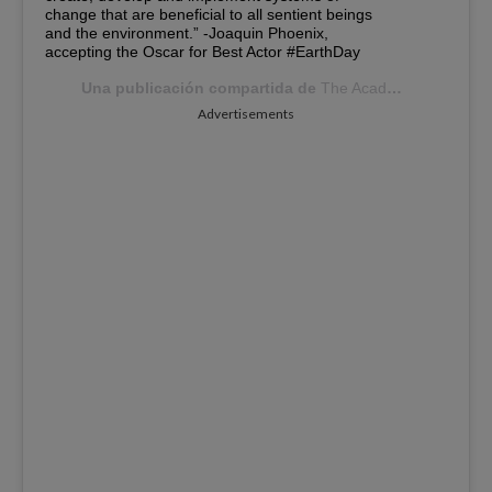
change that are beneficial to all sentient beings
and the environment.” -Joaquin Phoenix,
accepting the Oscar for Best Actor #EarthDay
Una publicación compartida de
The Academy
(@theaca
Advertisements