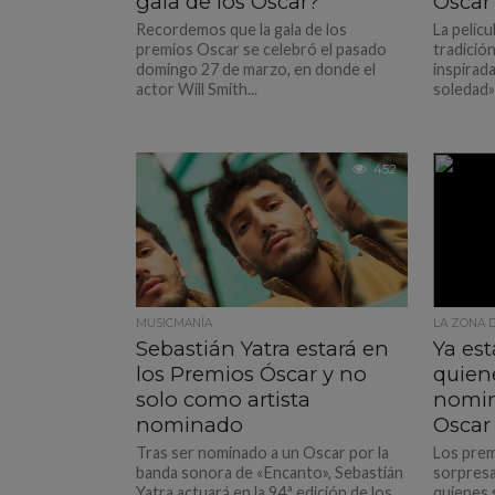
gala de los Óscar?
Óscar
Recordemos que la gala de los
La pelícu
premios Oscar se celebró el pasado
tradició
domingo 27 de marzo, en donde el
inspirada
actor Will Smith...
soledad» 
452
MUSICMANÍA
LA ZONA 
Sebastián Yatra estará en
Ya es
los Premios Óscar y no
quiene
solo como artista
nomin
nominado
Oscar
Tras ser nominado a un Oscar por la
Los prem
banda sonora de «Encanto», Sebastián
sorpresa
Yatra actuará en la 94.ª edición de los
quienes 