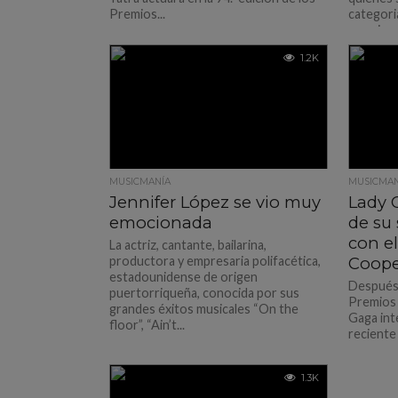
Premios...
categori
premios; 
1.2K
MUSICMANÍA
MUSICMAN
Jennifer López se vio muy
Lady 
emocionada
de su
con el
La actriz, cantante, bailarina,
productora y empresaria polifacética,
Coope
estadounidense de origen
Después 
puertorriqueña, conocida por sus
Premios 
grandes éxitos musicales “On the
Gaga int
floor”, “Ain’t...
reciente 
1.3K