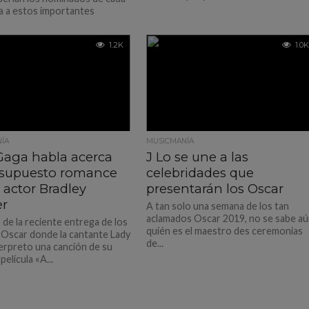
a a estos importantes
y...
1.2K
1.0K
ÍA
MUSICMANÍA
Gaga habla acerca
J Lo se une a las
 supuesto romance
celebridades que
 actor Bradley
presentarán los Oscar
r
A tan solo una semana de los tan
aclamados Oscar 2019, no se sabe a
de la reciente entrega de los
quién es el maestro des ceremonias
Oscar donde la cantante Lady
de...
erpreto una canción de su
película «A...