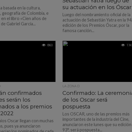
Sebastián Yatra luego de
su actuación en los Óscar
la basada en la cultura,
n, geografía de Colombia, e
Luego del nombramiento oficial de la
 en el libro «Cien años de
actuación de Sebastián Yatra en la 94.
de Gabriel García...
edición de los Premios Óscar, por la
famosa canción...
860
1.1K
D
LA ZONA D
tán confirmados
Confirmado: La ceremoni
s serán los
de los Oscar será
ados a los premios
pospuesta
 2022
Los OSCAR, uno de las premios más
importantes de la industria del Cine,
ios Oscar llegan con muchas
anunciaron este lunes que su edición
s, pues ya anunciaron
93°, será pospuesta...
serían los nominados de cada