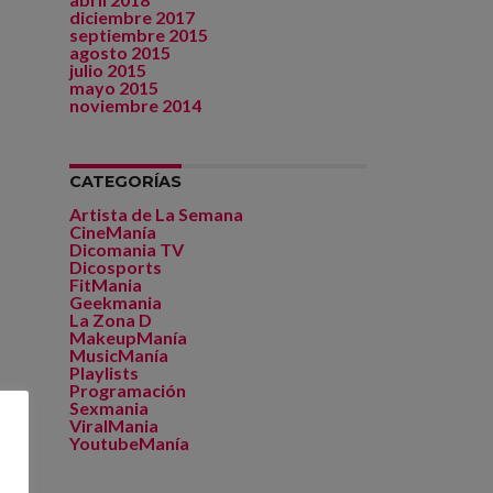
diciembre 2017
septiembre 2015
agosto 2015
julio 2015
mayo 2015
noviembre 2014
CATEGORÍAS
Artista de La Semana
CineManía
Dicomania TV
Dicosports
FitMania
Geekmania
La Zona D
MakeupManía
MusicManía
Playlists
Programación
Sexmania
ViralMania
YoutubeManía