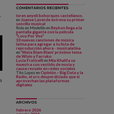
COMENTARIOS RECIENTES
loren anyeli bohorques castellanos.
ª
en
Juanse Laverde estrena su primer
sencillo musical
Rolo en Medellín
en
Reykon llega a la
pantalla gigante con la película
“Loco Por Vos”
10 nuevas canciones de música
latina para agregar a tu lista de
reproducción ahora - musicalatina
en
‘Wata Blam Blam’ próximo tema
de Wisin y Farruko
Lucia Fraticelli
en
Mía Khalifa se
muestra con vestido de novia y
causa revuelo en redes sociales
Tito Lopez
en
Opinión – Big Data y la
Radio, el oro desperdiciado que si
a
aprovechan las plataformas
digitales
ARCHIVOS
febrero 2026
agosto 2024