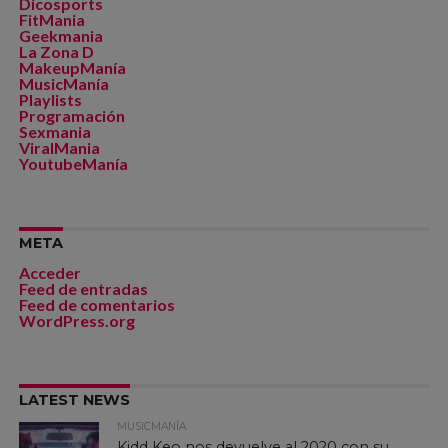
Dicosports
FitMania
Geekmania
La Zona D
MakeupManía
MusicManía
Playlists
Programación
Sexmania
ViralMania
YoutubeManía
META
Acceder
Feed de entradas
Feed de comentarios
WordPress.org
LATEST NEWS
MUSICMANÍA
Kidd Keo nos devuelve al 2020 con su