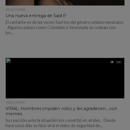
MUSICMANÍA
Una nueva entrega de Said P
El cantante es de las voces fuertes del género urbano mexicano.
Algunos países como Colombia o Venezuela se codean con
los...
1.8K
VIRALMANIA
VIRAL: Hombres impiden robo y les agradecen….con
memes
Su reacción ante la situación los convirtió en virales. Desde
hace unos días se hizo viral el video de seguridad de...