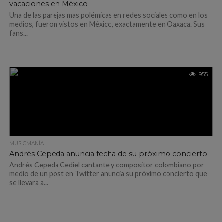
vacaciones en México
Una de las parejas mas polémicas en redes sociales como en los
medios, fueron vistos en México, exactamente en Oaxaca. Sus
fans...
955
MUSICMANÍA
Andrés Cepeda anuncia fecha de su próximo concierto
Andrés Cepeda Cediel cantante y compositor colombiano por
medio de un post en Twitter anuncia su próximo concierto que
se llevara a...