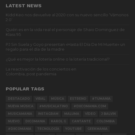
LATEST NEWS
Kidd Keo nos devuelve al 2020 con su nuevo sencillo ‘Vámonos
2.0’
Quién es en la vida real el personaje de Shaio Dominguez de
Klass 95
PJ Sin Suela y Goyo presentan «Hasta El Día De Mi Muerte» un
regalo para el día de la madre
¿Qué es mejor la lotería online o la lotería tradicional?
La reactivación de los conciertos en
Colombia, post pandemia
POPULAR TAGS
DESTACADO
VIRAL
MÚSICA
ESTRENO
#TUMANIA
NUEVA MÚSICA
#MUSICALATINO
#DIICOMANIA.COM
MUSICAMANIA
INSTAGRAM
MALUMA
VÍDEO
J BALVIN
NUEVO
DICOMANIA
KAROL G
CANTANTE
COLOMBIA
#DIICOMANIA
TECNOLOGÍA
YOUTUBE
GEEKMANIA