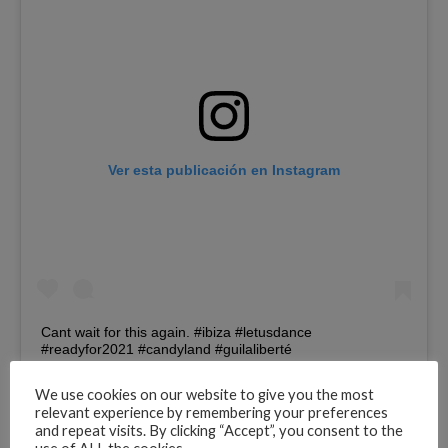
Ver esta publicación en Instagram
Cant wait for this again. #ibiza #letusdance
#readyfor2021 #candyland #guilaliberté
#areyoufuxkingkiddingme No puedo esperar
hacer esto con ustedes pronto
We use cookies on our website to give you the most
Advertisements
relevant experience by remembering your preferences
and repeat visits. By clicking “Accept”, you consent to the