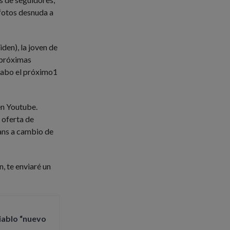
 fotos desnuda a
den), la joven de
 próximas
 cabo el próximo1
en Youtube.
 oferta de
ans a cambio de
, te enviaré un
iablo “nuevo