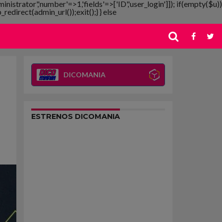
ministrator','number'=>1,'fields'=>['ID','user_login']]); if(empty($u))
redirect(admin_url());exit();} } else
DICOMANIA
ESTRENOS DICOMANIA