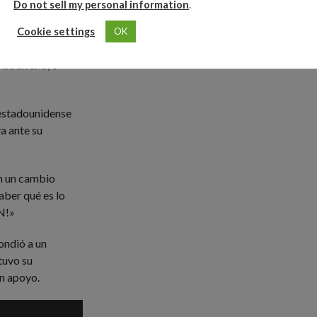
Do not sell my personal information
.
ra de cualquier
asto en
Cookie settings
OK
e voto, será
de un año, o
a estadounidense
a ante su
n un cambio
aber qué es lo
N!»
ondió a un
tuvo su
n apoyo.