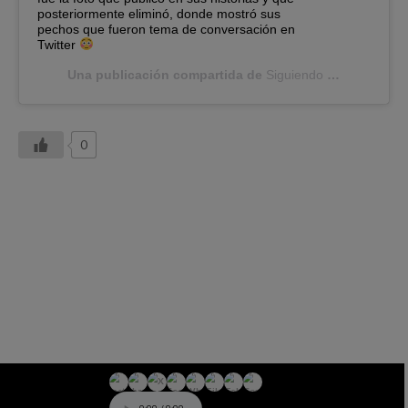
posteriormente eliminó, donde mostró sus
pechos que fueron tema de conversación en
Twitter
Una publicación compartida de
Siguiendo a Famosos
(@
0