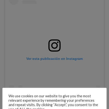
Ver esta publicación en Instagram
We use cookies on our website to give you the most
#CardiB festejó su cumpleaños por todo lo alto
relevant experience by remembering your preferences
en Las Vegas llevando varios dólares y
and repeat visits. By clicking “Accept”, you consent to the
lanzándolos en el bar donde estuvo con varios