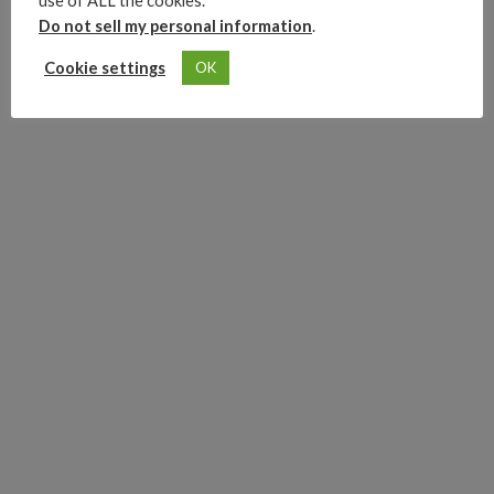
use of ALL the cookies.
Do not sell my personal information
.
Advertisements
Cookie settings
OK