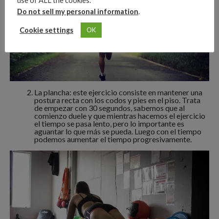
use of ALL the cookies.
Do not sell my personal information
.
Cookie settings
OK
La plancha: este ejercicio consiste en mantener una
postura recta con los codos y pies en el piso. Trata
de empezar con 30 segundos, sabemos que al
comienzo duele y que mientras hacemos el ejercicio
el tiempo se pasa lento, pero lo importante es
aguantar lo que más se pueda. Luego con el tiempo
podemos aumentar el tiempo progresivamente.