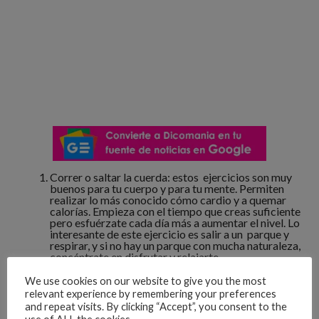
Correr o saltar la cuerda: estos ejercicios son muy
buenos para tu cuerpo y para tu mente. Permiten
realizar lo más conocido cómo cardio y a quemar
calorías. Empieza con el tiempo que creas suficiente
pero esfuérzate cada día más a aumentar el nivel. Lo
interesante de este ejercicio es salir a un parque y
respirar, y si no hay un parque con mucha naturaleza,
concéntrate en disfrutar y relajarte.
We use cookies on our website to give you the most
relevant experience by remembering your preferences
and repeat visits. By clicking “Accept”, you consent to the