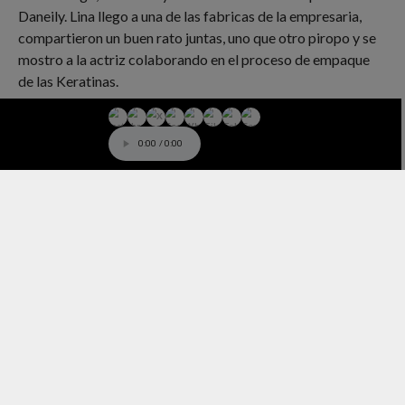
Daneily. Lina llego a una de las fabricas de la empresaria,
compartieron un buen rato juntas, uno que otro piropo y se
mostro a la actriz colaborando en el proceso de empaque
de las Keratinas.
¿Qué se traerán estas dos jovenes?
0