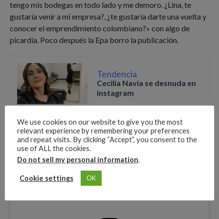
tengo mis bodegas en todo lado y me demoro. ¿Lina, te
gustaría venir a mi empresa?, ¿te gustaría darte una vuelta y
conocer el emprendimiento colombiano?» con algo de
picardía. Poco después la Epa borro la publicación.
Tendencia
Cecilia Navia se desnuda en
instagram
We use cookies on our website to give you the most
relevant experience by remembering your preferences
and repeat visits. By clicking “Accept”, you consent to the
use of ALL the cookies.
Do not sell my personal information
.
Cookie settings
OK